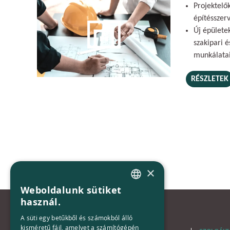
Projektelő
építésszer
Új épületek
szakipari é
munkálata
RÉSZLETEK
×
Weboldalunk sütiket
HUNGARIAN
használ.
ENGLISH
A süti egy betűkből és számokból álló
kisméretű fájl, amelyet a számítógépén