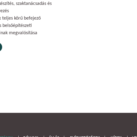
készítés, szaktanácsadás és
vezés
 teljes körű befejező
s belsőépítészeti
inak megvalósítása