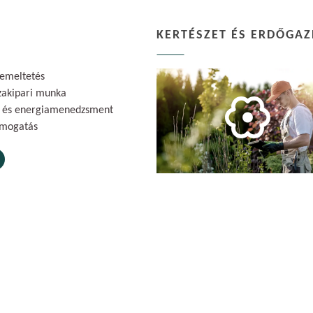
KERTÉSZET ÉS ERDŐGA
zemeltetés
szakipari munka
a és energiamenedzsment
ámogatás