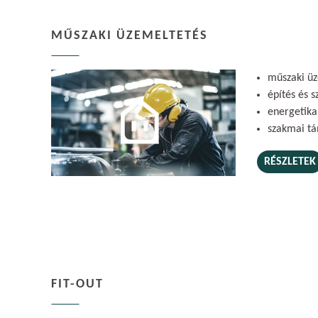
MŰSZAKI ÜZEMELTETÉS
műszaki ü
építés és 
energetik
szakmai t
RÉSZLETEK
FIT-OUT