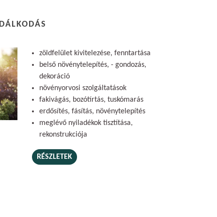
ZDÁLKODÁS
zöldfelület kivitelezése, fenntartása
belső növénytelepítés, - gondozás,
dekoráció
növényorvosi szolgáltatások
fakivágás, bozótírtás, tuskómarás
erdősítés, fásítás, növénytelepítés
meglévő nyiladékok tisztítása,
rekonstrukciója
RÉSZLETEK