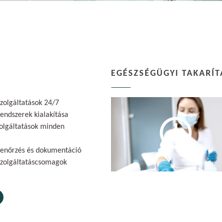
EGÉSZSÉGÜGYI TAKARÍT
szolgáltatások 24/7
rendszerek kialakítása
szolgáltatások minden
lenőrzés és dokumentáció
szolgáltatáscsomagok