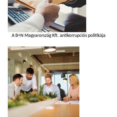
A B+N Magyarország Kft. antikorrupciós politikája