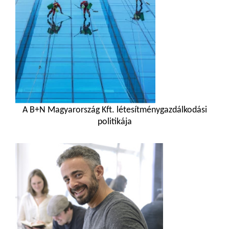
A B+N Magyarország Kft. létesítménygazdálkodási
politikája