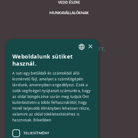
VEDD ÉSZRE
MUNKAVÁLLALÓKNAK
×
B+N MAGYARORSZÁG KFT.
Weboldalunk sütiket
HUNGARIAN
használ.
Iroda:
ENGLISH
1133 Budapest,
A süti egy betűkből és számokból álló
Váci út 116-118.
kisméretű fájl, amelyet a számítógépén
tárolunk, amennyiben engedélyezi. Ezek a
TOWER 1,
sütik segítséget nyújtanak számunkra, hogy
15. emelet
az oldal böngészése során meg tudjuk Önt
különböztetni a többi felhasználótól, hogy
Telefon:
minél teljesebb élményben lehessen része,
valamint az oldal tökéletesítéséhez is
+36-30-670-8752
hasznosak.
Bővebben
E-Mail:
TELJESÍTMÉNY
kapcsolat@bplusn.hu