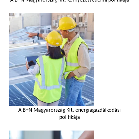
A B+N Magyarország Kft.
környezetvédelmi politikája
A B+N Magyarország Kft. energiagazdálkodási
politikája