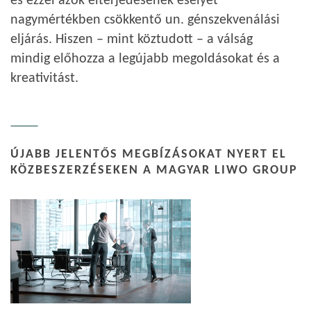
és ezzel azok elterjedésének esélyét
nagymértékben csökkentő un. génszekvenálási
eljárás. Hiszen – mint köztudott – a válság
mindig előhozza a legújabb megoldásokat és a
kreativitást.
ÚJABB JELENTŐS MEGBÍZÁSOKAT NYERT EL
KÖZBESZERZÉSEKEN A MAGYAR LIWO GROUP