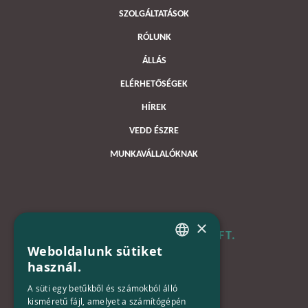
SZOLGÁLTATÁSOK
RÓLUNK
ÁLLÁS
ELÉRHETŐSÉGEK
HÍREK
VEDD ÉSZRE
MUNKAVÁLLALÓKNAK
×
B+N MAGYARORSZÁG KFT.
Weboldalunk sütiket
HUNGARIAN
használ.
Iroda:
ENGLISH
1133 Budapest,
A süti egy betűkből és számokból álló
Váci út 116-118.
kisméretű fájl, amelyet a számítógépén