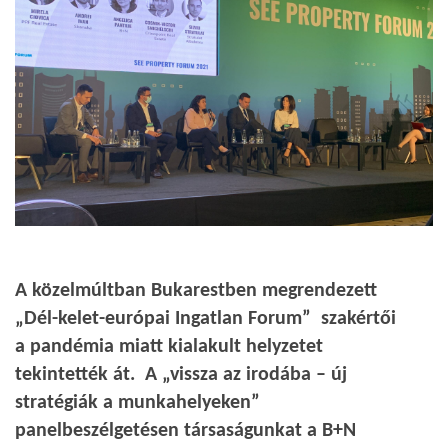
A közelmúltban Bukarestben megrendezett
„Dél-kelet-európai Ingatlan Forum” szakértői
a pandémia miatt kialakult helyzetet
tekintették át. A „vissza az irodába – új
stratégiák a munkahelyeken”
panelbeszélgetésen társaságunkat a B+N