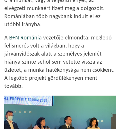
óra munkát, vagy a teljesítményét, az
elvégzett munkáért fizeti meg a dolgozóit.
Romániában több nagybank indult el ez
utóbbi irányba.
A
B+N Románia
vezetője elmondta: meglepő
felismerés volt a világban, hogy a
járványidőszak alatt a személyes jelenlét
hiánya szinte sehol sem vetette vissza az
üzletet, a munka hatékonysága nem csökkent.
A legtöbb projekt gördülékenyen ment
tovább.