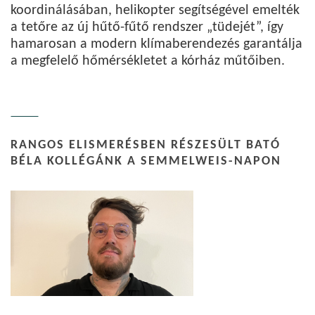
koordinálásában, helikopter segítségével emelték
a tetőre az új hűtő-fűtő rendszer „tüdejét”, így
hamarosan a modern klímaberendezés garantálja
a megfelelő hőmérsékletet a kórház műtőiben.
RANGOS ELISMERÉSBEN RÉSZESÜLT BATÓ
BÉLA KOLLÉGÁNK A SEMMELWEIS-NAPON