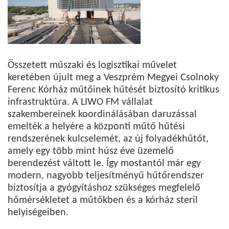
Összetett műszaki és logisztikai művelet
keretében újult meg a Veszprém Megyei Csolnoky
Ferenc Kórház műtőinek hűtését biztosító kritikus
infrastruktúra. A LIWO FM vállalat
szakembereinek koordinálásában daruzással
emelték a helyére a központi műtő hűtési
rendszerének kulcselemét, az új folyadékhűtőt,
amely egy több mint húsz éve üzemelő
berendezést váltott le. Így mostantól már egy
modern, nagyobb teljesítményű hűtőrendszer
biztosítja a gyógyításhoz szükséges megfelelő
hőmérsékletet a műtőkben és a kórház steril
helyiségeiben.