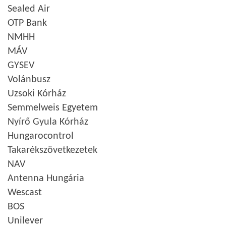
Sealed Air
OTP Bank
NMHH
MÁV
GYSEV
Volánbusz
Uzsoki Kórház
Semmelweis Egyetem
Nyírő Gyula Kórház
Hungarocontrol
Takarékszövetkezetek
NAV
Antenna Hungária
Wescast
BOS
Unilever