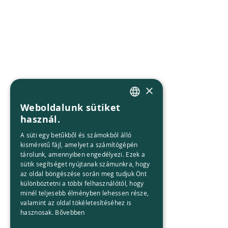
×
Weboldalunk sütiket
HUNGARIAN
használ.
ENGLISH
A süti egy betűkből és számokból álló
kisméretű fájl, amelyet a számítógépén
tárolunk, amennyiben engedélyezi. Ezek a
sütik segítséget nyújtanak számunkra, hogy
az oldal böngészése során meg tudjuk Önt
különböztetni a többi felhasználótól, hogy
minél teljesebb élményben lehessen része,
valamint az oldal tökéletesítéséhez is
hasznosak.
Bővebben