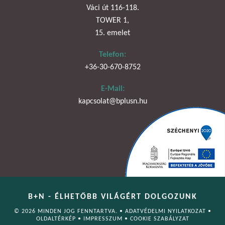
Váci út 116-118.
TOWER 1,
15. emelet
Telefon:
+36-30-670-8752
E-Mail:
kapcsolat@bplusn.hu
B+N - ÉLHETŐBB VILÁGÉRT DOLGOZUNK
© 2026 MINDEN JOG FENNTARTVA. •
ADATVÉDELMI NYILATKOZAT
•
OLDALTÉRKÉP
•
IMPRESSZUM
•
COOKIE SZABÁLYZAT