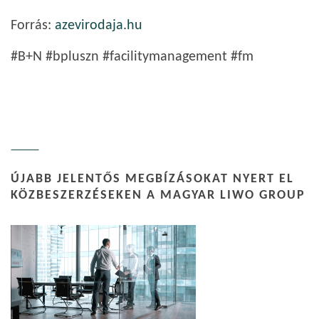
Forrás:
azevirodaja.hu
#B+N #bpluszn #facilitymanagement #fm
ÚJABB JELENTŐS MEGBÍZÁSOKAT NYERT EL
KÖZBESZERZÉSEKEN A MAGYAR LIWO GROUP