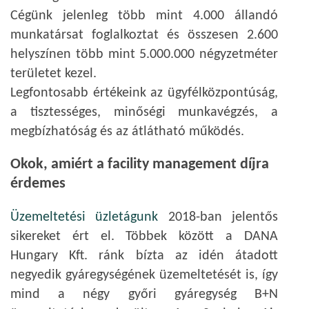
Cégünk jelenleg több mint 4.000 állandó
munkatársat foglalkoztat és összesen 2.600
helyszínen több mint 5.000.000 négyzetméter
területet kezel.
Legfontosabb értékeink az ügyfélközpontúság,
a tisztességes, minőségi munkavégzés, a
megbízhatóság és az átlátható működés.
Okok, amiért a facility management díjra
érdemes
Üzemeltetési üzletágunk
2018-ban jelentős
sikereket ért el. Többek között a DANA
Hungary Kft. ránk bízta az idén átadott
negyedik gyáregységének üzemeltetését is, így
mind a négy győri gyáregység B+N