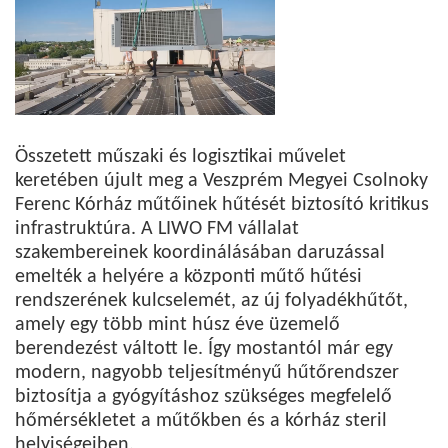
Összetett műszaki és logisztikai művelet
keretében újult meg a Veszprém Megyei Csolnoky
Ferenc Kórház műtőinek hűtését biztosító kritikus
infrastruktúra. A LIWO FM vállalat
szakembereinek koordinálásában daruzással
emelték a helyére a központi műtő hűtési
rendszerének kulcselemét, az új folyadékhűtőt,
amely egy több mint húsz éve üzemelő
berendezést váltott le. Így mostantól már egy
modern, nagyobb teljesítményű hűtőrendszer
biztosítja a gyógyításhoz szükséges megfelelő
hőmérsékletet a műtőkben és a kórház steril
helyiségeiben.