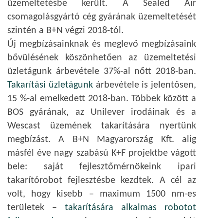
üzemeltetésbe került. A Sealed Air
csomagolásgyártó cég gyárának üzemeltetését
szintén a B+N végzi 2018-tól.
Új megbízásainknak és meglevő megbízásaink
bővülésének köszönhetően az üzemeltetési
üzletágunk árbevétele 37%-al nőtt 2018-ban.
Takarítási üzletágunk
árbevétele is jelentősen,
15 %-al emelkedett 2018-ban. Többek között a
BOS gyárának, az Unilever irodáinak és a
Wescast üzemének takarítására nyertünk
megbízást. A B+N Magyarország Kft. alig
másfél éve nagy szabású K+F projektbe vágott
bele: saját fejlesztőmérnökeink ipari
takarítórobot fejlesztésbe kezdtek. A cél az
volt, hogy kisebb – maximum 1500 nm-es
területek –
takarítására alkalmas robotot