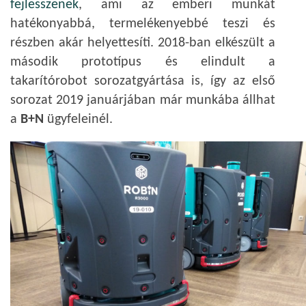
fejlesszenek
, ami az emberi munkát
hatékonyabbá, termelékenyebbé teszi és
részben akár helyettesíti. 2018-ban elkészült a
második prototípus és elindult a
takarítórobot sorozatgyártása is, így az első
sorozat 2019 januárjában már munkába állhat
a
B+N
ügyfeleinél.