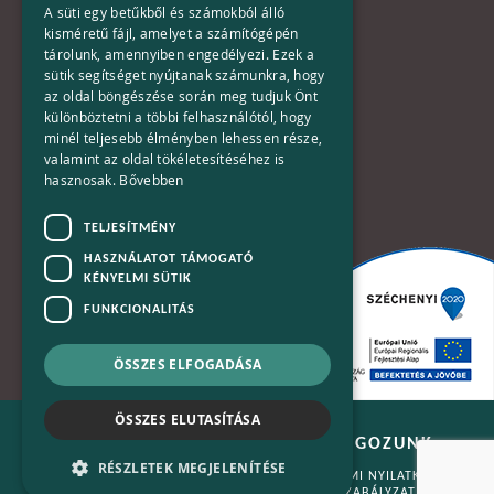
1133 Budapest,
A süti egy betűkből és számokból álló
Váci út 116-118.
kisméretű fájl, amelyet a számítógépén
tárolunk, amennyiben engedélyezi. Ezek a
TOWER 1,
sütik segítséget nyújtanak számunkra, hogy
15. emelet
az oldal böngészése során meg tudjuk Önt
különböztetni a többi felhasználótól, hogy
Telefon:
minél teljesebb élményben lehessen része,
valamint az oldal tökéletesítéséhez is
+36-30-670-8752
hasznosak.
Bővebben
E-Mail:
TELJESÍTMÉNY
kapcsolat@bplusn.hu
HASZNÁLATOT TÁMOGATÓ
KÉNYELMI SÜTIK
FUNKCIONALITÁS
ÖSSZES ELFOGADÁSA
ÖSSZES ELUTASÍTÁSA
B+N - ÉLHETŐBB VILÁGÉRT DOLGOZUNK
RÉSZLETEK MEGJELENÍTÉSE
© 2026 MINDEN JOG FENNTARTVA. •
ADATVÉDELMI NYILATKOZAT
•
OLDALTÉRKÉP
•
IMPRESSZUM
•
COOKIE SZABÁLYZAT