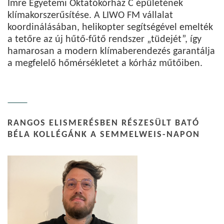
Imre Egyetemi Oktatókórház C épületének
klímakorszerűsítése. A LIWO FM vállalat
koordinálásában, helikopter segítségével emelték
a tetőre az új hűtő-fűtő rendszer „tüdejét”, így
hamarosan a modern klímaberendezés garantálja
a megfelelő hőmérsékletet a kórház műtőiben.
RANGOS ELISMERÉSBEN RÉSZESÜLT BATÓ
BÉLA KOLLÉGÁNK A SEMMELWEIS-NAPON