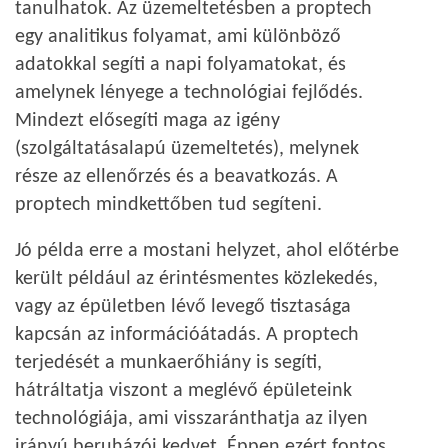
tanulhatok. Az üzemeltetésben a proptech
egy analitikus folyamat, ami különböző
adatokkal segíti a napi folyamatokat, és
amelynek lényege a technológiai fejlődés.
Mindezt elősegíti maga az igény
(szolgáltatásalapú üzemeltetés), melynek
része az ellenőrzés és a beavatkozás. A
proptech mindkettőben tud segíteni.
Jó példa erre a mostani helyzet, ahol előtérbe
került például az érintésmentes közlekedés,
vagy az épületben lévő levegő tisztasága
kapcsán az információátadás. A proptech
terjedését a munkaerőhiány is segíti,
hátráltatja viszont a meglévő épületeink
technológiája, ami visszaránthatja az ilyen
irányú beruházói kedvet. Éppen ezért fontos,