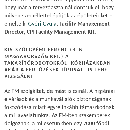
hogy már a tervezőasztalnál döntsük el, hogy
milyen személlettel építjük az épületeinket –
emelte ki
Győri Gyula
, Facility Management
Director, CPI Facility Management Kft.
KIS-SZÖLGYÉMI FERENC (B+N
MAGYARORSZÁG KFT.) A
TAKARÍTÓROBOTOKRÓL: KÓRHÁZAKBAN
AKÁR A FERTŐZÉSEK TÍPUSAIT IS LEHET
VIZSGÁLNI
Az FM szolgáltat, de mást is csinál. A higiéniai
elvárások és a munkavállalók biztonságának
fokozódása miatt egyre inkább támaszkodnak
a mi javaslatunkra. Az FM-ben szakemberek
dolgoznak, a mi esetünkben egy 7000 főből