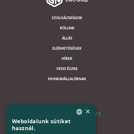
SZOLGÁLTATÁSOK
RÓLUNK
ÁLLÁS
ELÉRHETŐSÉGEK
HÍREK
VEDD ÉSZRE
MUNKAVÁLLALÓKNAK
×
B+N MAGYARORSZÁG KFT.
Weboldalunk sütiket
HUNGARIAN
használ.
Iroda:
ENGLISH