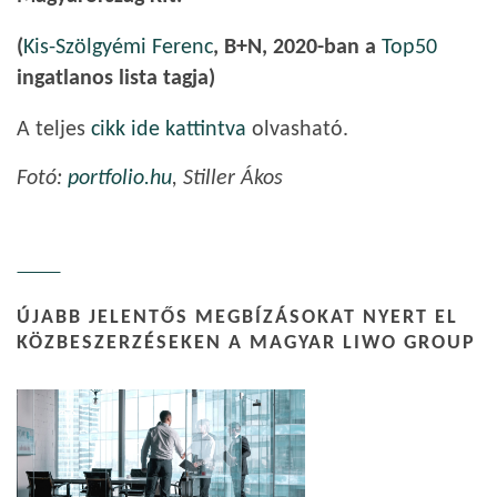
(
Kis-Szölgyémi Ferenc
, B+N, 2020-ban a
Top50
ingatlanos lista tagja)
A teljes
cikk ide kattintva
olvasható.
Fotó:
portfolio.hu
, Stiller Ákos
ÚJABB JELENTŐS MEGBÍZÁSOKAT NYERT EL
KÖZBESZERZÉSEKEN A MAGYAR LIWO GROUP