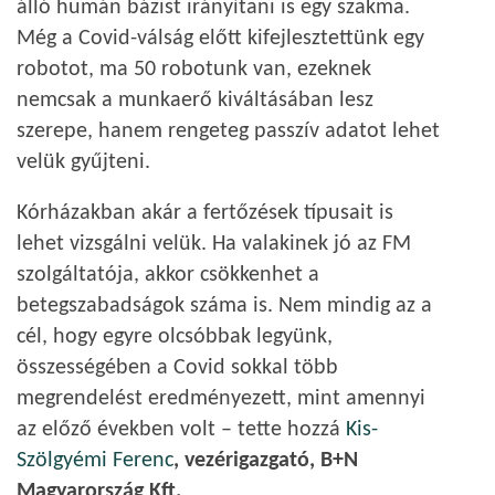
álló humán bázist irányítani is egy szakma.
Még a Covid-válság előtt kifejlesztettünk egy
robotot, ma 50 robotunk van, ezeknek
nemcsak a munkaerő kiváltásában lesz
szerepe, hanem rengeteg passzív adatot lehet
velük gyűjteni.
Kórházakban akár a fertőzések típusait is
lehet vizsgálni velük. Ha valakinek jó az FM
szolgáltatója, akkor csökkenhet a
betegszabadságok száma is. Nem mindig az a
cél, hogy egyre olcsóbbak legyünk,
összességében a Covid sokkal több
megrendelést eredményezett, mint amennyi
az előző években volt – tette hozzá
Kis-
Szölgyémi Ferenc
, vezérigazgató, B+N
Magyarország Kft.