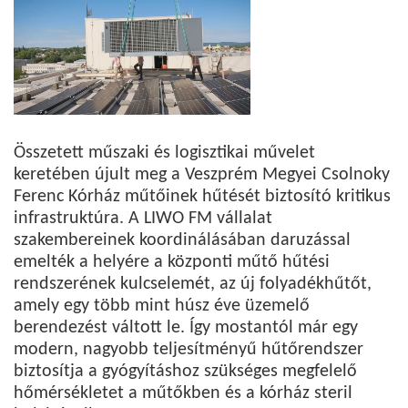
Összetett műszaki és logisztikai művelet
keretében újult meg a Veszprém Megyei Csolnoky
Ferenc Kórház műtőinek hűtését biztosító kritikus
infrastruktúra. A LIWO FM vállalat
szakembereinek koordinálásában daruzással
emelték a helyére a központi műtő hűtési
rendszerének kulcselemét, az új folyadékhűtőt,
amely egy több mint húsz éve üzemelő
berendezést váltott le. Így mostantól már egy
modern, nagyobb teljesítményű hűtőrendszer
biztosítja a gyógyításhoz szükséges megfelelő
hőmérsékletet a műtőkben és a kórház steril