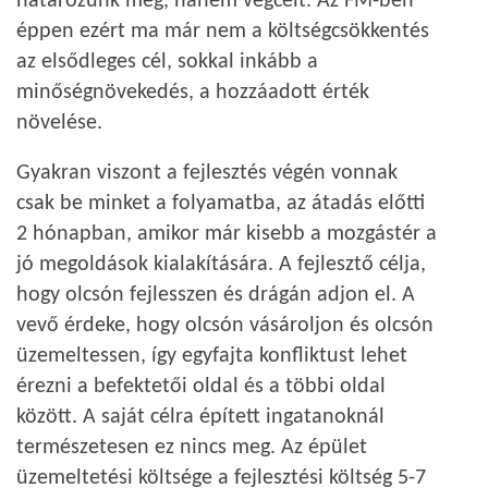
határozunk meg, hanem végcélt. Az FM-ben
éppen ezért ma már nem a költségcsökkentés
az elsődleges cél, sokkal inkább a
minőségnövekedés, a hozzáadott érték
növelése.
Gyakran viszont a fejlesztés végén vonnak
csak be minket a folyamatba, az átadás előtti
2 hónapban, amikor már kisebb a mozgástér a
jó megoldások kialakítására. A fejlesztő célja,
hogy olcsón fejlesszen és drágán adjon el. A
vevő érdeke, hogy olcsón vásároljon és olcsón
üzemeltessen, így egyfajta konfliktust lehet
érezni a befektetői oldal és a többi oldal
között. A saját célra épített ingatanoknál
természetesen ez nincs meg. Az épület
üzemeltetési költsége a fejlesztési költség 5-7