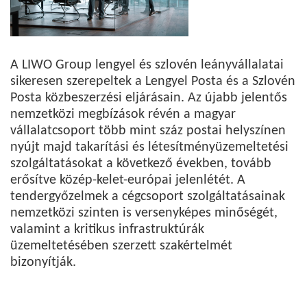
A LIWO Group lengyel és szlovén leányvállalatai
sikeresen szerepeltek a Lengyel Posta és a Szlovén
Posta közbeszerzési eljárásain. Az újabb jelentős
nemzetközi megbízások révén a magyar
vállalatcsoport több mint száz postai helyszínen
nyújt majd takarítási és létesítményüzemeltetési
szolgáltatásokat a következő években, tovább
erősítve közép-kelet-európai jelenlétét. A
tendergyőzelmek a cégcsoport szolgáltatásainak
nemzetközi szinten is versenyképes minőségét,
valamint a kritikus infrastruktúrák
üzemeltetésében szerzett szakértelmét
bizonyítják.