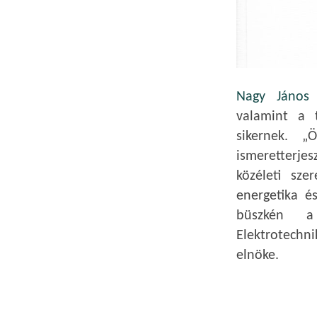
Nagy János
k
valamint a 
sikernek. „Ö
ismeretterje
közéleti sze
energetika é
büszkén a
Elektrotechni
elnöke.