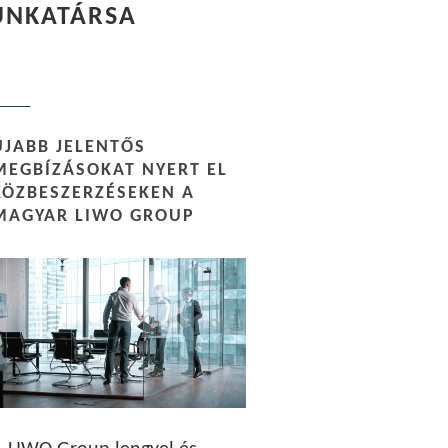
UNKATÁRSA
ÚJABB JELENTŐS
MEGBÍZÁSOKAT NYERT EL
KÖZBESZERZÉSEKEN A
MAGYAR LIWO GROUP