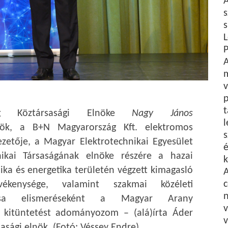
A
s
s
L
P
A
v
p
t
zág Köztársasági Elnöke
Nagy János
l
nök, a B+N Magyarország Kft. elektromos
s
zetője, a Magyar Elektrotechnikai Egyesület
é
hnikai Társaságának elnöke részére a hazai
k
nika és energetika területén végzett kimagasló
c
vékenysége, valamint szakmai közéleti
n
alása elismeréseként a Magyar Arany
 kitüntetést adományozom – (alá)írta Áder
v
sasági elnök. (Fotó: Véssey Endre)