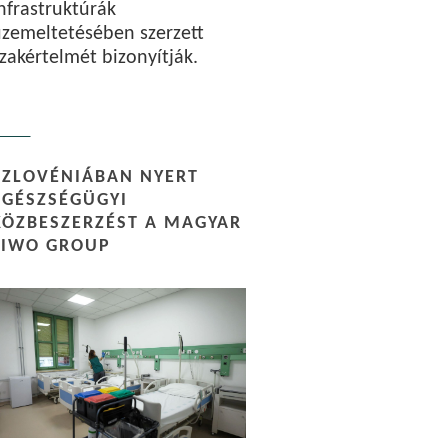
nfrastruktúrák
zemeltetésében szerzett
zakértelmét bizonyítják.
SZLOVÉNIÁBAN NYERT
EGÉSZSÉGÜGYI
KÖZBESZERZÉST A MAGYAR
LIWO GROUP