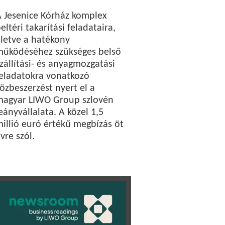
 Jesenice Kórház komplex
eltéri takarítási feladataira,
lletve a hatékony
működéséhez szükséges belső
zállítási- és anyagmozgatási
eladatokra vonatkozó
özbeszerzést nyert el a
magyar LIWO Group szlovén
eányvállalata. A közel 1,5
illió euró értékű megbízás öt
vre szól.