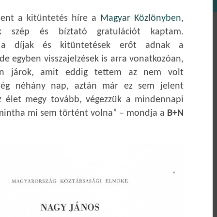
ent a kitüntetés híre a
Magyar Közlönyben
,
k szép és bíztató gratulációt kaptam.
, a díjak és kitüntetések erőt adnak a
e egyben visszajelzések is arra vonatkozóan,
n járok, amit eddig tettem az nem volt
Még néhány nap, aztán már ez sem jelent
az élet megy tovább, végezzük a mindennapi
mintha mi sem történt volna” – mondja a
B+N