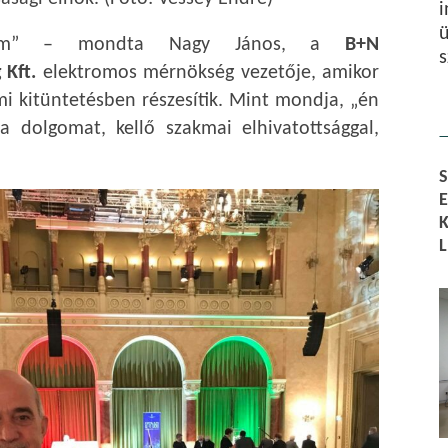
i
ü
dtem” – mondta Nagy János, a
B+N
s
 Kft.
elektromos mérnökség vezetője, amikor
ami kitüntetésben részesítik. Mint mondja, „én
a dolgomat, kellő szakmai elhivatottsággal,