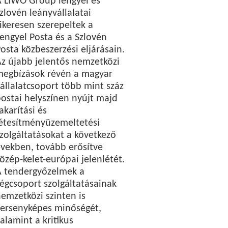
 LIWO Group lengyel és
zlovén leányvállalatai
ikeresen szerepeltek a
engyel Posta és a Szlovén
osta közbeszerzési eljárásain.
z újabb jelentős nemzetközi
megbízások révén a magyar
állalatcsoport több mint száz
ostai helyszínen nyújt majd
akarítási és
étesítményüzemeltetési
zolgáltatásokat a következő
vekben, tovább erősítve
özép-kelet-európai jelenlétét.
A tendergyőzelmek a
égcsoport szolgáltatásainak
emzetközi szinten is
versenyképes minőségét,
alamint a kritikus