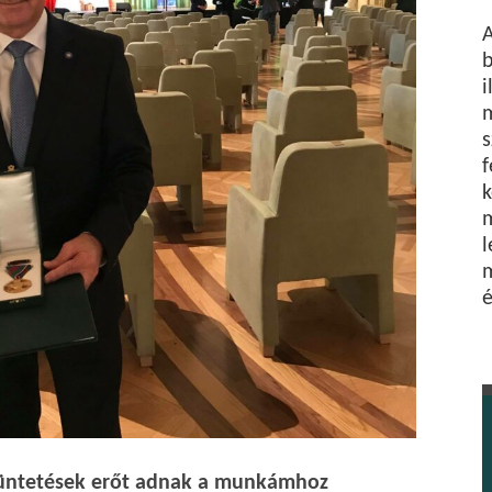
A
b
i
s
f
k
l
m
é
itüntetések erőt adnak a munkámhoz