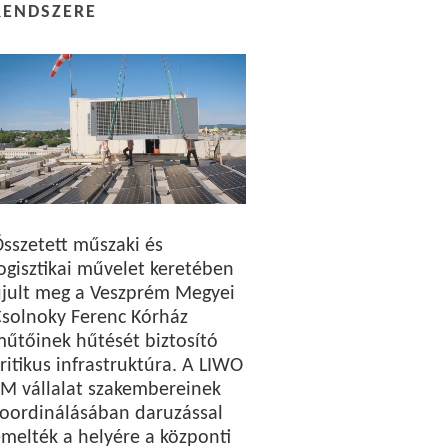
RENDSZERE
sszetett műszaki és
ogisztikai művelet keretében
újult meg a Veszprém Megyei
solnoky Ferenc Kórház
űtőinek hűtését biztosító
ritikus infrastruktúra. A LIWO
M vállalat szakembereinek
oordinálásában daruzással
melték a helyére a központi