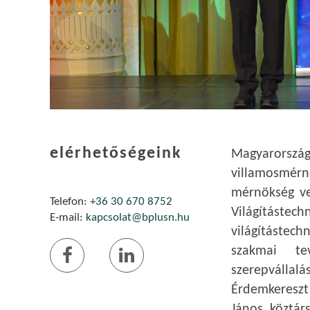
elérhetőségeink
Magyarors
villamosmér
mérnökség ve
Telefon:
+36 30 670 8752
Világítástec
E-mail:
kapcsolat@bplusn.hu
világítástech
szakmai te
szerepváll
Érdemkereszt
János, köztár