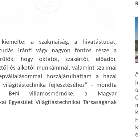
iemelte: a szakmaiság, a hivatástudat,
tudás iránti vágy nagyon fontos része a
rülök, hogy oktatói, szakértői, előadói,
sztői és alkotói munkámmal, valamint szakmai
Ö
repvállalásommal hozzájárulhattam a hazai
l
s világítástechnika fejlesztéséhez” – mondta
 B+N villamosmérnöke, a Magyar
C
kai Egyesület Világítástechnikai Társaságának
m
k
F
k
e