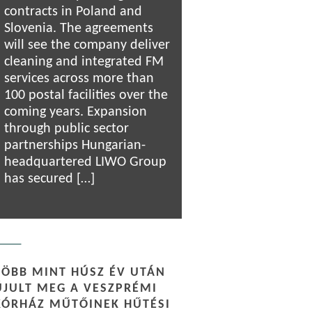
contracts in Poland and
Slovenia. The agreements
will see the company deliver
cleaning and integrated FM
services across more than
100 postal facilities over the
coming years. Expansion
through public sector
partnerships Hungarian-
headquartered LIWO Group
has secured […]
TÖBB MINT HÚSZ ÉV UTÁN
ÚJULT MEG A VESZPRÉMI
KÓRHÁZ MŰTŐINEK HŰTÉSI