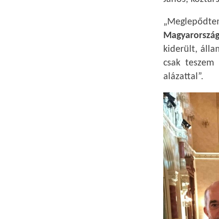
„Meglepő
Magyarország
kiderült, áll
csak teszem 
alázattal”.