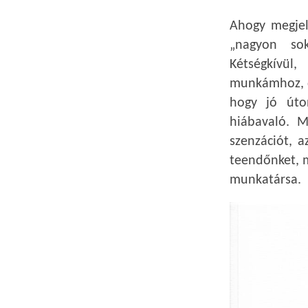
Ahogy megjel
„nagyon so
Kétségkívül
munkámhoz, d
hogy jó úto
hiábavaló. 
szenzációt, 
teendőnket, 
munkatársa.