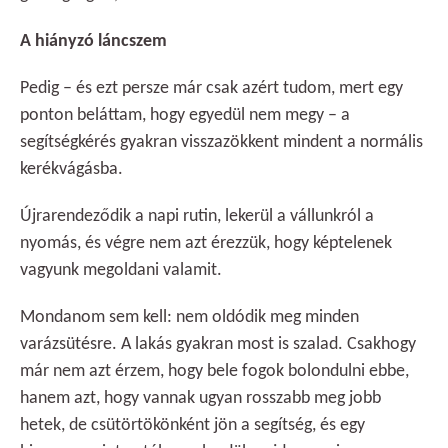
A hiányzó láncszem
Pedig – és ezt persze már csak azért tudom, mert egy
ponton beláttam, hogy egyedül nem megy – a
segítségkérés gyakran visszazökkent mindent a normális
kerékvágásba.
Újrarendeződik a napi rutin, lekerül a vállunkról a
nyomás, és végre nem azt érezzük, hogy képtelenek
vagyunk megoldani valamit.
Mondanom sem kell: nem oldódik meg minden
varázsütésre. A lakás gyakran most is szalad. Csakhogy
már nem azt érzem, hogy bele fogok bolondulni ebbe,
hanem azt, hogy vannak ugyan rosszabb meg jobb
hetek, de csütörtökönként jön a segítség, és egy