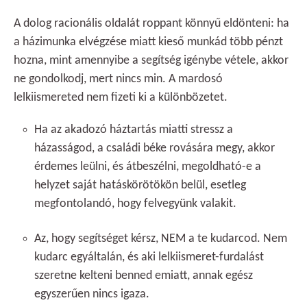
A dolog racionális oldalát roppant könnyű eldönteni: ha
a házimunka elvégzése miatt kieső munkád több pénzt
hozna, mint amennyibe a segítség igénybe vétele, akkor
ne gondolkodj, mert nincs min. A mardosó
lelkiismereted nem fizeti ki a különbözetet.
Ha az akadozó háztartás miatti stressz a
házasságod, a családi béke rovására megy, akkor
érdemes leülni, és átbeszélni, megoldható-e a
helyzet saját hatáskörötökön belül, esetleg
megfontolandó, hogy felvegyünk valakit.
Az, hogy segítséget kérsz, NEM a te kudarcod. Nem
kudarc egyáltalán, és aki lelkiismeret-furdalást
szeretne kelteni benned emiatt, annak egész
egyszerűen nincs igaza.