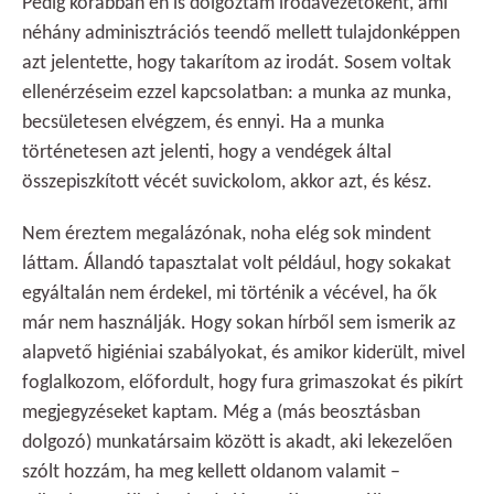
Pedig korábban én is dolgoztam irodavezetőként, ami
néhány adminisztrációs teendő mellett tulajdonképpen
azt jelentette, hogy takarítom az irodát. Sosem voltak
ellenérzéseim ezzel kapcsolatban: a munka az munka,
becsületesen elvégzem, és ennyi. Ha a munka
történetesen azt jelenti, hogy a vendégek által
összepiszkított vécét suvickolom, akkor azt, és kész.
Nem éreztem megalázónak, noha elég sok mindent
láttam. Állandó tapasztalat volt például, hogy sokakat
egyáltalán nem érdekel, mi történik a vécével, ha ők
már nem használják. Hogy sokan hírből sem ismerik az
alapvető higiéniai szabályokat, és amikor kiderült, mivel
foglalkozom, előfordult, hogy fura grimaszokat és pikírt
megjegyzéseket kaptam. Még a (más beosztásban
dolgozó) munkatársaim között is akadt, aki lekezelően
szólt hozzám, ha meg kellett oldanom valamit –