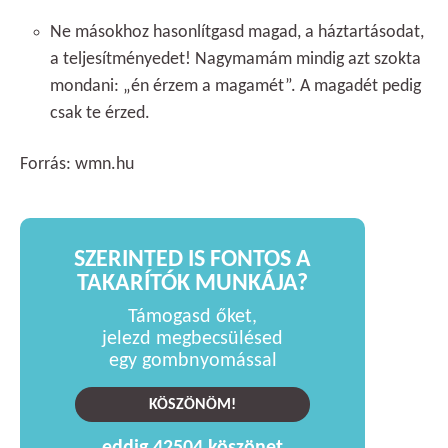
Ne másokhoz hasonlítgasd magad, a háztartásodat,
a teljesítményedet! Nagymamám mindig azt szokta
mondani: „én érzem a magamét”. A magadét pedig
csak te érzed.
Forrás: wmn.hu
SZERINTED IS FONTOS A
TAKARÍTÓK MUNKÁJA?
Támogasd őket,
jelezd megbecsülésed
egy gombnyomással
KÖSZÖNÖM!