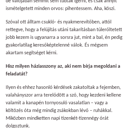
de valójában semmit sem tudtak ígérni, és csak annyit
ismételgetett minden orvos: pihentessem. Aha, köszi.
Szóval ott álltam csukló- és nyakmerevítőben, attól
rettegve, hogy a felújítás utáni takarításban túlerőltetett
jobb kezem is ugyanarra a sorsra jut, mint a bal, én pedig
gyakorlatilag keresőképtelenné válok. És mégsem
akartam segítséget kérni.
Hisz milyen háziasszony az, aki nem bírja megoldani a
feladatát?
Ilyen és ehhez hasonló kérdések zakatoltak a fejemben,
valahányszor arra terelődött a szó, hogy kezdeni kellene
valamit a kanapén tornyosuló vasalatlan – vagy a
költözés óta még mindig zsákokban lévő – ruhákkal.
Miközben mindketten napi tizenkét-tizennégy órát
dolgoztunk.