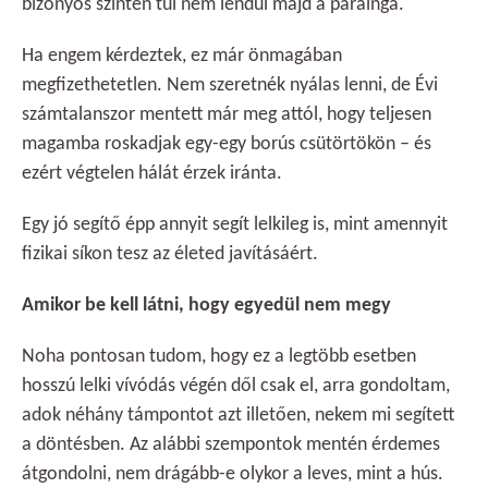
bizonyos szinten túl nem lendül majd a parainga.
Ha engem kérdeztek, ez már önmagában
megfizethetetlen. Nem szeretnék nyálas lenni, de Évi
számtalanszor mentett már meg attól, hogy teljesen
magamba roskadjak egy-egy borús csütörtökön – és
ezért végtelen hálát érzek iránta.
Egy jó segítő épp annyit segít lelkileg is, mint amennyit
fizikai síkon tesz az életed javításáért.
Amikor be kell látni, hogy egyedül nem megy
Noha pontosan tudom, hogy ez a legtöbb esetben
hosszú lelki vívódás végén dől csak el, arra gondoltam,
adok néhány támpontot azt illetően, nekem mi segített
a döntésben. Az alábbi szempontok mentén érdemes
átgondolni, nem drágább-e olykor a leves, mint a hús.