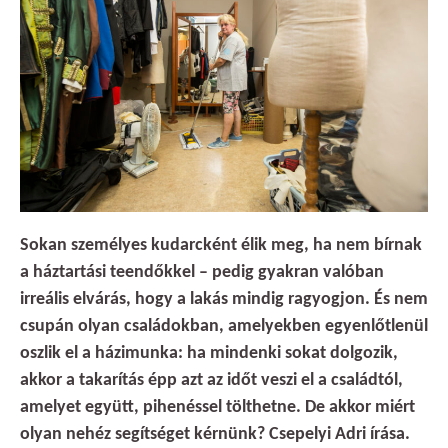
Sokan személyes kudarcként élik meg, ha nem bírnak
a háztartási teendőkkel – pedig gyakran valóban
irreális elvárás, hogy a lakás mindig ragyogjon. És nem
csupán olyan családokban, amelyekben egyenlőtlenül
oszlik el a házimunka: ha mindenki sokat dolgozik,
akkor a takarítás épp azt az időt veszi el a családtól,
amelyet együtt, pihenéssel tölthetne. De akkor miért
olyan nehéz segítséget kérnünk? Csepelyi Adri írása.