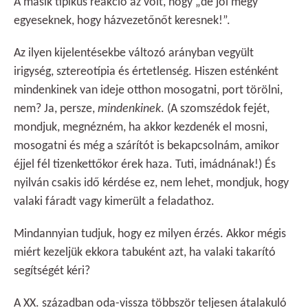
A másik tipikus reakció az volt, hogy „de jól megy
egyeseknek, hogy házvezetőnőt keresnek!”.
Az ilyen kijelentésekbe változó arányban vegyült
irigység, sztereotípia és értetlenség. Hiszen esténként
mindenkinek van ideje otthon mosogatni, port törölni,
nem? Ja, persze,
mindenkinek
. (A szomszédok fejét,
mondjuk, megnézném, ha akkor kezdenék el mosni,
mosogatni és még a szárítót is bekapcsolnám, amikor
éjjel fél tizenkettőkor érek haza. Tuti, imádnának!) És
nyilván csakis idő kérdése ez, nem lehet, mondjuk, hogy
valaki fáradt vagy kimerült a feladathoz.
Mindannyian tudjuk, hogy ez milyen érzés. Akkor mégis
miért kezeljük ekkora tabuként azt, ha valaki takarító
segítségét kéri?
A XX. században oda-vissza többször teljesen átalakuló