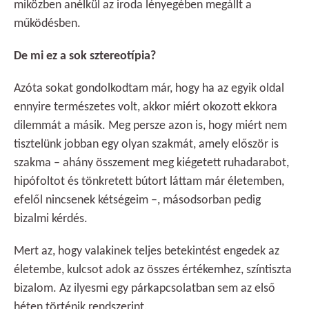
miközben anélkül az iroda lényegében megállt a
működésben.
De mi ez a sok sztereotípia?
Azóta sokat gondolkodtam már, hogy ha az egyik oldal
ennyire természetes volt, akkor miért okozott ekkora
dilemmát a másik. Meg persze azon is, hogy miért nem
tisztelünk jobban egy olyan szakmát, amely először is
szakma – ahány összement meg kiégetett ruhadarabot,
hipófoltot és tönkretett bútort láttam már életemben,
efelől nincsenek kétségeim –, másodsorban pedig
bizalmi kérdés.
Mert az, hogy valakinek teljes betekintést engedek az
életembe, kulcsot adok az összes értékemhez, színtiszta
bizalom. Az ilyesmi egy párkapcsolatban sem az első
héten történik rendszerint.