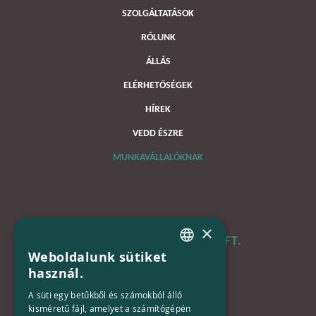
SZOLGÁLTATÁSOK
RÓLUNK
ÁLLÁS
ELÉRHETŐSÉGEK
HÍREK
VEDD ÉSZRE
MUNKAVÁLLALÓKNAK
×
B+N MAGYARORSZÁG KFT.
Weboldalunk sütiket
HUNGARIAN
használ.
Iroda:
ENGLISH
1133 Budapest,
A süti egy betűkből és számokból álló
Váci út 116-118.
kisméretű fájl, amelyet a számítógépén