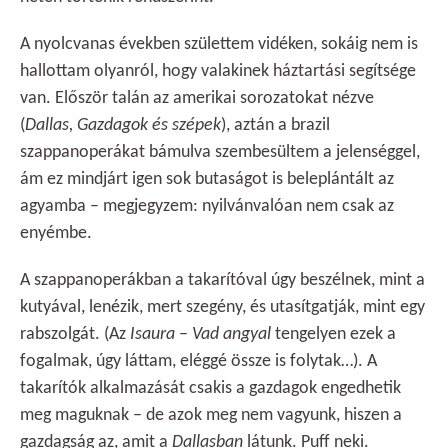
A nyolcvanas években születtem vidéken, sokáig nem is
hallottam olyanról, hogy valakinek háztartási segítsége
van. Először talán az amerikai sorozatokat nézve
(
Dallas, Gazdagok és szépek
), aztán a brazil
szappanoperákat bámulva szembesültem a jelenséggel,
ám ez mindjárt igen sok butaságot is beleplántált az
agyamba – megjegyzem: nyilvánvalóan nem csak az
enyémbe.
A szappanoperákban a takarítóval úgy beszélnek, mint a
kutyával, lenézik, mert szegény, és utasítgatják, mint egy
rabszolgát. (Az
Isaura
–
Vad angyal
tengelyen ezek a
fogalmak, úgy láttam, eléggé össze is folytak…). A
takarítók alkalmazását csakis a gazdagok engedhetik
meg maguknak – de azok meg nem vagyunk, hiszen a
gazdagság az, amit a
Dallasban
látunk. Puff neki.