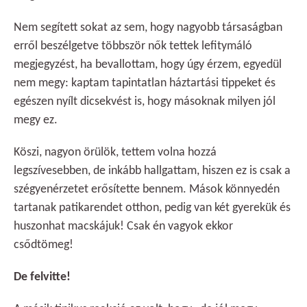
Nem segített sokat az sem, hogy nagyobb társaságban
erről beszélgetve többször nők tettek lefitymáló
megjegyzést, ha bevallottam, hogy úgy érzem, egyedül
nem megy: kaptam tapintatlan háztartási tippeket és
egészen nyílt dicsekvést is, hogy másoknak milyen jól
megy ez.
Köszi, nagyon örülök, tettem volna hozzá
legszívesebben, de inkább hallgattam, hiszen ez is csak a
szégyenérzetet erősítette bennem. Mások könnyedén
tartanak patikarendet otthon, pedig van két gyerekük és
huszonhat macskájuk! Csak én vagyok ekkor
csődtömeg!
De felvitte!