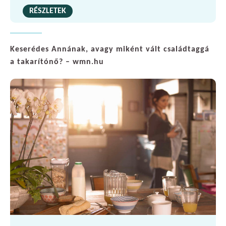
RÉSZLETEK
Keserédes Annának, avagy miként vált családtaggá
a takarítónő? – wmn.hu