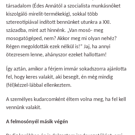
társadalom (Édes Annától a szocialista munkásnőket
kiszolgáló mirelit-termékekig), sokkal több
sztereotípiával indított bennünket utunkra a XXI.
századba, mint azt hinnénk. „Van mosó- meg
mosogatógéped, nem? Akkor meg mi olyan nehéz?
Régen megoldották ezek nélkül is!” Jaj, ha annyi
ötezresem lenne, ahányszor ezeket hallottam!
Így aztán, amikor a férjem immár sokadszorra ajánlotta
fel, hogy keres valakit, aki besegít, én még mindig
(fél)kézzel-lábbal ellenkeztem.
A személyes kudarcomként éltem volna meg, ha fel kell
vennünk valakit.
A felmosónyél másik végén