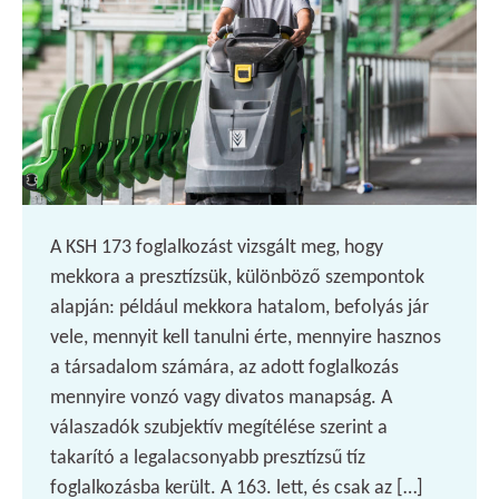
A KSH 173 foglalkozást vizsgált meg, hogy
mekkora a presztízsük, különböző szempontok
alapján: például mekkora hatalom, befolyás jár
vele, mennyit kell tanulni érte, mennyire hasznos
a társadalom számára, az adott foglalkozás
mennyire vonzó vagy divatos manapság. A
válaszadók szubjektív megítélése szerint a
takarító a legalacsonyabb presztízsű tíz
foglalkozásba került. A 163. lett, és csak az […]