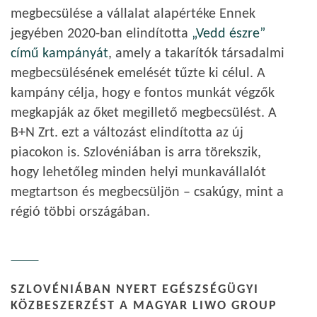
megbecsülése a vállalat alapértéke Ennek
jegyében 2020-ban elindította
„Vedd észre”
című kampányát
, amely a takarítók társadalmi
megbecsülésének emelését tűzte ki célul. A
kampány célja, hogy e fontos munkát végzők
megkapják az őket megillető megbecsülést. A
B+N Zrt. ezt a változást elindította az új
piacokon is. Szlovéniában is arra törekszik,
hogy lehetőleg minden helyi munkavállalót
megtartson és megbecsüljön – csakúgy, mint a
régió többi országában.
SZLOVÉNIÁBAN NYERT EGÉSZSÉGÜGYI
KÖZBESZERZÉST A MAGYAR LIWO GROUP