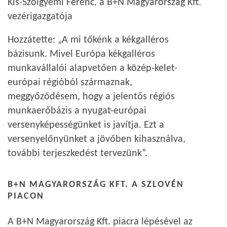
Kis-Szölgyémi Ferenc, a B+N Magyarország Kft.
vezérigazgatója
Hozzátette: „A mi tőkénk a kékgalléros
bázisunk. Mivel Európa kékgalléros
munkavállalói alapvetően a közép-kelet-
európai régióból származnak,
meggyőződésem, hogy a jelentős régiós
munkaerőbázis a nyugat-európai
versenyképességünket is javítja. Ezt a
versenyelőnyünket a jövőben kihasználva,
további terjeszkedést tervezünk”.
B+N MAGYARORSZÁG KFT. A SZLOVÉN
PIACON
A B+N Magyarország Kft. piacra lépésével az