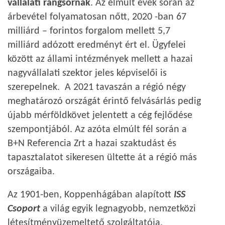
vállalati rangsornak
. Az elmúlt évek során az
árbevétel folyamatosan nőtt, 2020 -ban 67
milliárd – forintos forgalom mellett 5,7
milliárd adózott eredményt ért el. Ügyfelei
között az állami intézmények mellett a hazai
nagyvállalati szektor jeles képviselői is
szerepelnek. A 2021 tavaszán a régió négy
meghatározó országát érintő felvásárlás pedig
újabb mérföldkövet jelentett a cég fejlődése
szempontjából. Az azóta elmúlt fél során a
B+N Referencia Zrt a hazai szaktudást és
tapasztalatot sikeresen ültette át a régió más
országaiba.
Az 1901-ben, Koppenhágában alapított
ISS
Csoport
a világ egyik legnagyobb, nemzetközi
létesítményüzemeltető szolgáltatója.