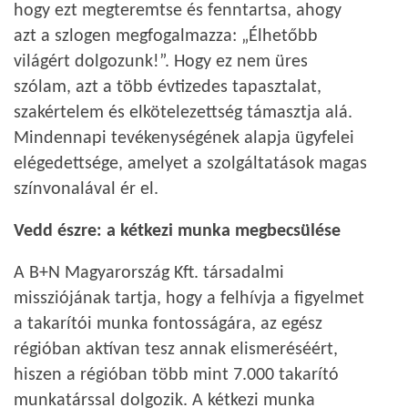
hogy ezt megteremtse és fenntartsa, ahogy
azt a szlogen megfogalmazza: „Élhetőbb
világért dolgozunk!”. Hogy ez nem üres
szólam, azt a több évtizedes tapasztalat,
szakértelem és elkötelezettség támasztja alá.
Mindennapi tevékenységének alapja ügyfelei
elégedettsége, amelyet a szolgáltatások magas
színvonalával ér el.
Vedd észre: a kétkezi munka megbecsülése
A B+N Magyarország Kft. társadalmi
missziójának tartja, hogy a felhívja a figyelmet
a takarítói munka fontosságára, az egész
régióban aktívan tesz annak elismeréséért,
hiszen a régióban több mint 7.000 takarító
munkatárssal dolgozik. A kétkezi munka