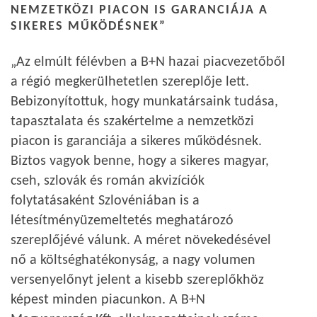
NEMZETKÖZI PIACON IS GARANCIÁJA A
SIKERES MŰKÖDÉSNEK”
„Az elmúlt félévben a B+N hazai piacvezetőből
a régió megkerülhetetlen szereplője lett.
Bebizonyítottuk, hogy munkatársaink tudása,
tapasztalata és szakértelme a nemzetközi
piacon is garanciája a sikeres működésnek.
Biztos vagyok benne, hogy a sikeres magyar,
cseh, szlovák és román akvizíciók
folytatásaként Szlovéniában is a
létesítményüzemeltetés meghatározó
szereplőjévé válunk. A méret növekedésével
nő a költséghatékonyság, a nagy volumen
versenyelőnyt jelent a kisebb szereplőkhöz
képest minden piacunkon. A B+N