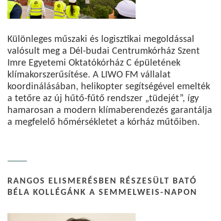
Különleges műszaki és logisztikai megoldással
valósult meg a Dél-budai Centrumkórház Szent
Imre Egyetemi Oktatókórház C épületének
klímakorszerűsítése. A LIWO FM vállalat
koordinálásában, helikopter segítségével emelték
a tetőre az új hűtő-fűtő rendszer „tüdejét”, így
hamarosan a modern klímaberendezés garantálja
a megfelelő hőmérsékletet a kórház műtőiben.
RANGOS ELISMERÉSBEN RÉSZESÜLT BATÓ
BÉLA KOLLÉGÁNK A SEMMELWEIS-NAPON