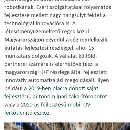
robotikának. Ezért szolgáltatásai folyamatos
fejlesztése mellett nagy hangsúlyt fektet a
technológiai innovációra is. A
létesítményüzemeltető cégek közül
Magyarországon egyedül a cég rendelkezik
kutatás-fejlesztési részleggel
, ahol 15
munkatárs dolgozik. A vállalat külföldi
partnerei számára is elérhetővé teszi a
magyarországi K+F részlege által fejlesztett
innovatív automatizálási megoldásait. Ilyen
például
a 2019-ben piacra dobott saját
fejlesztésű, autonóm ipari takarítórobotot
,
vagy a
2020-as fejlesztésű mobil UV-
fertőtlenítő eszköz
.