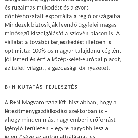
és rugalmas működést és a gyors
döntéshozatalt exportálta a régió országaiba.
Mindezek biztosítják leendő ügyfelei magas
minőségű kiszolgálását a szlovén piacon is. A
vállalat a további terjeszkedést illetően is
optimista: 100%-os magyar tulajdonú cégként
jól ismeri és érti a közép-kelet-európai piacot,
az üzleti világot, a gazdasági környezetet.
B+N KUTATÁS-FEJLESZTÉS
A B+N Magyarország Kft. hisz abban, hogy a
létesítménygazdálkodási szektorban is –
ahogy minden más, nagy emberi erőforrást
igénylő területen – egyre nagyobb lesz a
jelentősége az automatizálásnak és