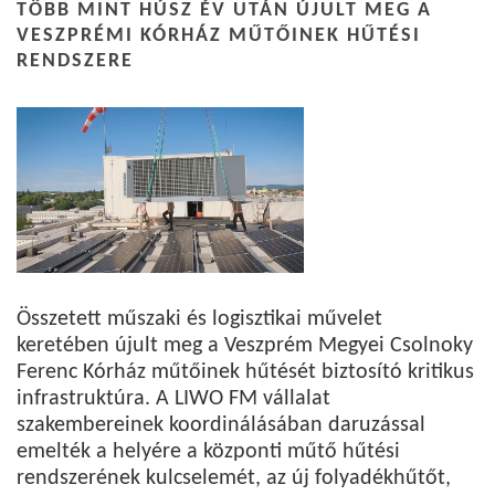
TÖBB MINT HÚSZ ÉV UTÁN ÚJULT MEG A
VESZPRÉMI KÓRHÁZ MŰTŐINEK HŰTÉSI
RENDSZERE
Összetett műszaki és logisztikai művelet
keretében újult meg a Veszprém Megyei Csolnoky
Ferenc Kórház műtőinek hűtését biztosító kritikus
infrastruktúra. A LIWO FM vállalat
szakembereinek koordinálásában daruzással
emelték a helyére a központi műtő hűtési
rendszerének kulcselemét, az új folyadékhűtőt,