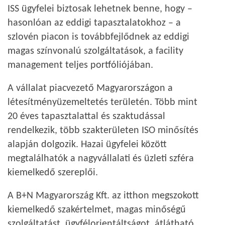
ISS ügyfelei biztosak lehetnek benne, hogy –
hasonlóan az eddigi tapasztalatokhoz – a
szlovén piacon is továbbfejlődnek az eddigi
magas színvonalú szolgáltatások, a facility
management teljes portfóliójában.
A vállalat piacvezető Magyarországon a
létesítményüzemeltetés területén. Több mint
20 éves tapasztalattal és szaktudással
rendelkezik, több szakterületen ISO minősítés
alapján dolgozik. Hazai ügyfelei között
megtalálhatók a nagyvállalati és üzleti szféra
kiemelkedő szereplői.
A B+N Magyarország Kft. az itthon megszokott
kiemelkedő szakértelmet, magas minőségű
szolgáltatást, ügyfélorientáltságot, átlátható