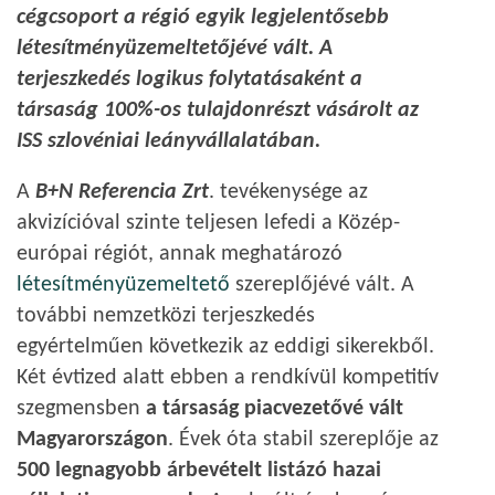
cégcsoport a régió egyik legjelentősebb
létesítményüzemeltetőjévé vált. A
terjeszkedés logikus folytatásaként a
társaság 100%-os tulajdonrészt vásárolt az
ISS szlovéniai leányvállalatában.
A
B+N Referencia Zrt
. tevékenysége az
akvizícióval szinte teljesen lefedi a Közép-
európai régiót, annak meghatározó
létesítményüzemeltető
szereplőjévé vált. A
további nemzetközi terjeszkedés
egyértelműen következik az eddigi sikerekből.
Két évtized alatt ebben a rendkívül kompetitív
szegmensben
a társaság piacvezetővé vált
Magyarországon
. Évek óta stabil szereplője az
500 legnagyobb árbevételt listázó hazai