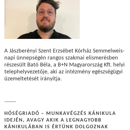
A Jászberényi Szent Erzsébet Kórház Semmelweis-
napi ünnepségén rangos szakmai elismerésben
részesült Bató Béla, a B+N Magyarország Kft. helyi
telephelyvezetője, aki az intézmény egészségügyi
üzemeltetését irányítja.
HŐSÉGRIADÓ – MUNKAVÉGZÉS KÁNIKULA
IDEJÉN, AVAGY AKIK A LEGNAGYOBB
KÁNIKULÁBAN IS ÉRTÜNK DOLGOZNAK