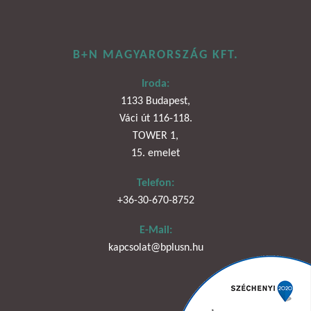
B+N MAGYARORSZÁG KFT.
Iroda:
1133 Budapest,
Váci út 116-118.
TOWER 1,
15. emelet
Telefon:
+36-30-670-8752
E-Mail:
kapcsolat@bplusn.hu