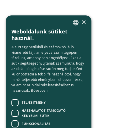
×
Weboldalunk sütiket
HUNGARIAN
használ.
ENGLISH
A süti egy betűkből és számokból álló
kisméretű fájl, amelyet a számítógépén
tárolunk, amennyiben engedélyezi. Ezek a
sütik segítséget nyújtanak számunkra, hogy
az oldal böngészése során meg tudjuk Önt
különböztetni a többi felhasználótól, hogy
minél teljesebb élményben lehessen része,
valamint az oldal tökéletesítéséhez is
hasznosak.
Bővebben
TELJESÍTMÉNY
HASZNÁLATOT TÁMOGATÓ
KÉNYELMI SÜTIK
FUNKCIONALITÁS