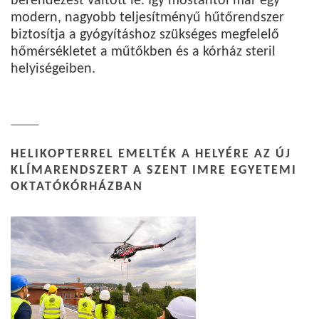
berendezést váltott le. Így mostantól már egy
modern, nagyobb teljesítményű hűtőrendszer
biztosítja a gyógyításhoz szükséges megfelelő
hőmérsékletet a műtőkben és a kórház steril
helyiségeiben.
HELIKOPTERREL EMELTÉK A HELYÉRE AZ ÚJ
KLÍMARENDSZERT A SZENT IMRE EGYETEMI
OKTATÓKÓRHÁZBAN