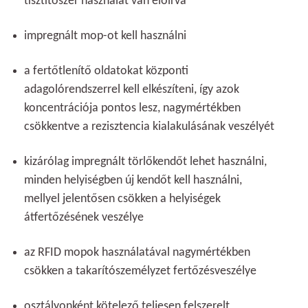
tisztítószer használat van előírva
impregnált mop-ot kell használni
a fertőtlenítő oldatokat központi
adagolórendszerrel kell elkészíteni, így azok
koncentrációja pontos lesz, nagymértékben
csökkentve a rezisztencia kialakulásának veszélyét
kizárólag impregnált törlőkendőt lehet használni,
minden helyiségben új kendőt kell használni,
mellyel jelentősen csökken a helyiségek
átfertőzésének veszélye
az RFID mopok használatával nagymértékben
csökken a takarítószemélyzet fertőzésveszélye
osztályonként kötelező teljesen felszerelt