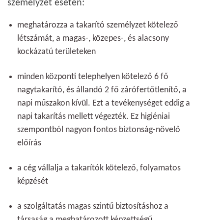
személyzet esetén:
meghatározza a takarító személyzet kötelező
létszámát, a magas-, közepes-, és alacsony
kockázatú területeken
minden központi telephelyen kötelező 6 fő
nagytakarító, és állandó 2 fő zárófertőtlenítő, a
napi műszakon kívül. Ezt a tevékenységet eddig a
napi takarítás mellett végezték. Ez higiéniai
szempontból nagyon fontos biztonság-növelő
előírás
a cég vállalja a takarítók kötelező, folyamatos
képzését
a szolgáltatás magas szintű biztosításhoz a
társaság a meghatározott képzettségű