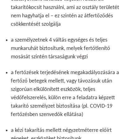
takarítókocsit használni, ami az osztály területét
nem hagyhatja el – ez szintén az átfertőződés
csökkentését szolgálja
a személyzetnek 4 váltás egységes és teljes
munkaruhát biztosítunk, melyek fertőtlenítő
mosását szintén társaságunk végzi
a fertőzések terjedésének megakadályozására a
fertőző betegek mellett, vagy távozásuk után
szigorúan elkülönített eszközök, teljes
védőfelszerelés, külön erre a feladatra képzett
takarító személyzet biztosítása (pl. COVID-19
fertőzésben szenvedők ellátása)
a kézi takarítás mellett négyzetméterre előírt
gépeket, eszközöket biztosítunk,