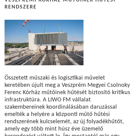
VESZPRÉMI KÓRHÁZ MŰTŐINEK HŰTÉSI
RENDSZERE
Összetett műszaki és logisztikai művelet
keretében újult meg a Veszprém Megyei Csolnoky
Ferenc Kórház műtőinek hűtését biztosító kritikus
infrastruktúra. A LIWO FM vállalat
szakembereinek koordinálásában daruzással
emelték a helyére a központi műtő hűtési
rendszerének kulcselemét, az új folyadékhűtőt,
amely egy több mint húsz éve üzemelő