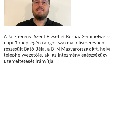
A Jászberényi Szent Erzsébet Kórház Semmelweis-
napi ünnepségén rangos szakmai elismerésben
részesült Bató Béla, a B+N Magyarország Kft. helyi
telephelyvezetője, aki az intézmény egészségügyi
üzemeltetését irányítja.