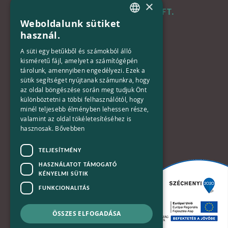
×
B+N MAGYARORSZÁG KFT.
Weboldalunk sütiket
HUNGARIAN
használ.
Iroda:
ENGLISH
1133 Budapest,
A süti egy betűkből és számokból álló
Váci út 116-118.
kisméretű fájl, amelyet a számítógépén
tárolunk, amennyiben engedélyezi. Ezek a
TOWER 1,
sütik segítséget nyújtanak számunkra, hogy
15. emelet
az oldal böngészése során meg tudjuk Önt
különböztetni a többi felhasználótól, hogy
Telefon:
minél teljesebb élményben lehessen része,
valamint az oldal tökéletesítéséhez is
+36-30-670-8752
hasznosak.
Bővebben
E-Mail:
TELJESÍTMÉNY
kapcsolat@bplusn.hu
HASZNÁLATOT TÁMOGATÓ
KÉNYELMI SÜTIK
FUNKCIONALITÁS
ÖSSZES ELFOGADÁSA