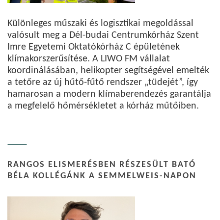
Különleges műszaki és logisztikai megoldással
valósult meg a Dél-budai Centrumkórház Szent
Imre Egyetemi Oktatókórház C épületének
klímakorszerűsítése. A LIWO FM vállalat
koordinálásában, helikopter segítségével emelték
a tetőre az új hűtő-fűtő rendszer „tüdejét”, így
hamarosan a modern klímaberendezés garantálja
a megfelelő hőmérsékletet a kórház műtőiben.
RANGOS ELISMERÉSBEN RÉSZESÜLT BATÓ
BÉLA KOLLÉGÁNK A SEMMELWEIS-NAPON