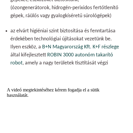
(ózongenerátorok, hidrogén-perixidos fertőtlenítő
gépek, ráülős vagy gyalogkíséretű súrológépek)
az elvárt higiéniai szint biztosítása és fenntartása
érdekében technológiai újításokat vezetünk be.
Ilyen eszköz, a
B+N Magyarország Kft. K+F részlege
által kifejlesztett
ROBIN 3000 autonóm takarító
robot
, amely a nagy területek tisztítását végzi