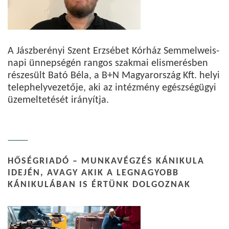
A Jászberényi Szent Erzsébet Kórház Semmelweis-
napi ünnepségén rangos szakmai elismerésben
részesült Bató Béla, a B+N Magyarország Kft. helyi
telephelyvezetője, aki az intézmény egészségügyi
üzemeltetését irányítja.
HŐSÉGRIADÓ – MUNKAVÉGZÉS KÁNIKULA
IDEJÉN, AVAGY AKIK A LEGNAGYOBB
KÁNIKULÁBAN IS ÉRTÜNK DOLGOZNAK