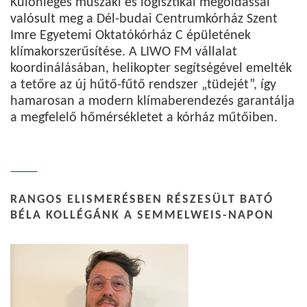
Különleges műszaki és logisztikai megoldással
valósult meg a Dél-budai Centrumkórház Szent
Imre Egyetemi Oktatókórház C épületének
klímakorszerűsítése. A LIWO FM vállalat
koordinálásában, helikopter segítségével emelték
a tetőre az új hűtő-fűtő rendszer „tüdejét”, így
hamarosan a modern klímaberendezés garantálja
a megfelelő hőmérsékletet a kórház műtőiben.
RANGOS ELISMERÉSBEN RÉSZESÜLT BATÓ
BÉLA KOLLÉGÁNK A SEMMELWEIS-NAPON