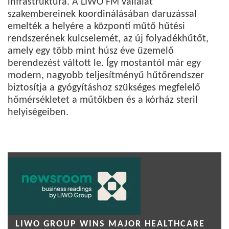
infrastruktúra. A LIWO FM vállalat
szakembereinek koordinálásában daruzással
emelték a helyére a központi műtő hűtési
rendszerének kulcselemét, az új folyadékhűtőt,
amely egy több mint húsz éve üzemelő
berendezést váltott le. Így mostantól már egy
modern, nagyobb teljesítményű hűtőrendszer
biztosítja a gyógyításhoz szükséges megfelelő
hőmérsékletet a műtőkben és a kórház steril
helyiségeiben.
LIWO GROUP WINS MAJOR HEALTHCARE