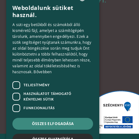
B+N MAGYARORSZÁG KFT.
Weboldalunk sütiket
HUNGARIAN
használ.
Iroda:
ENGLISH
1133 Budapest,
A süti egy betűkből és számokból álló
Váci út 116-118.
kisméretű fájl, amelyet a számítógépén
tárolunk, amennyiben engedélyezi. Ezek a
TOWER 1,
sütik segítséget nyújtanak számunkra, hogy
15. emelet
az oldal böngészése során meg tudjuk Önt
különböztetni a többi felhasználótól, hogy
Telefon:
minél teljesebb élményben lehessen része,
valamint az oldal tökéletesítéséhez is
+36-30-670-8752
hasznosak.
Bővebben
E-Mail:
TELJESÍTMÉNY
kapcsolat@bplusn.hu
HASZNÁLATOT TÁMOGATÓ
KÉNYELMI SÜTIK
FUNKCIONALITÁS
ÖSSZES ELFOGADÁSA