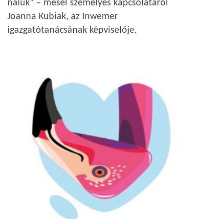
náluk” – mesél személyes kapcsolatáról
Joanna Kubiak, az Inwemer
igazgatótanácsának képviselője.