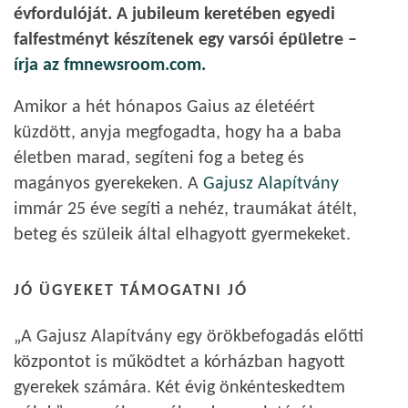
évfordulóját. A jubileum keretében egyedi
falfestményt készítenek egy varsói épületre –
írja az fmnewsroom.com.
Amikor a hét hónapos Gaius az életéért
küzdött, anyja megfogadta, hogy ha a baba
életben marad, segíteni fog a beteg és
magányos gyerekeken. A
Gajusz Alapítvány
immár 25 éve segíti a nehéz, traumákat átélt,
beteg és szüleik által elhagyott gyermekeket.
JÓ ÜGYEKET TÁMOGATNI JÓ
„A Gajusz Alapítvány egy örökbefogadás előtti
központot is működtet a kórházban hagyott
gyerekek számára. Két évig önkénteskedtem