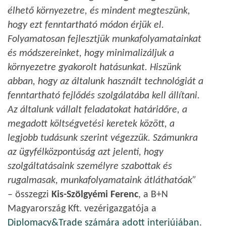
élhető környezetre, és mindent megteszünk,
hogy ezt fenntartható módon érjük el.
Folyamatosan fejlesztjük munkafolyamatainkat
és módszereinket, hogy minimalizáljuk a
környezetre gyakorolt hatásunkat. Hiszünk
abban, hogy az általunk használt technológiát a
fenntartható fejlődés szolgálatába kell állítani.
Az általunk vállalt feladatokat határidőre, a
megadott költségvetési keretek között, a
legjobb tudásunk szerint végezzük. Számunkra
az ügyfélközpontúság azt jelenti, hogy
szolgáltatásaink személyre szabottak és
rugalmasak, munkafolyamataink átláthatóak”
– összegzi
Kis-Szölgyémi Ferenc
, a B+N
Magyarország Kft. vezérigazgatója a
Diplomacy&Trade számára adott interjújában
.