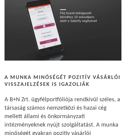
A MUNKA MINŐSÉGÉT POZITÍV VÁSÁRLÓI
VISSZAJELZÉSEK IS IGAZOLJÁK
A B+N Zrt. ügyfélportfóliója rendkívül széles, a
társaság számos nemzetközi és hazai cég
mellett állami és önkormányzati
intézményeknek nyújt szolgáltatást. A munka
minőségét gyakran pozitív vásárlói