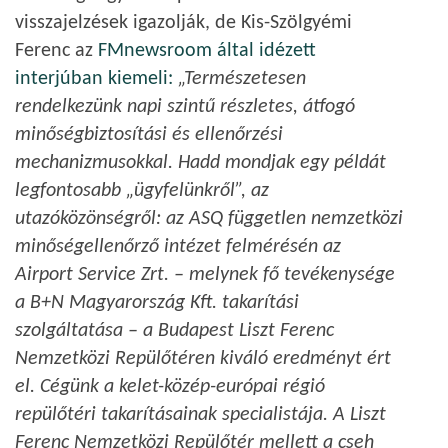
visszajelzések igazolják, de Kis-Szölgyémi
Ferenc az
FMnewsroom által idézett
interjúban kiemeli:
„Természetesen
rendelkezünk napi szintű részletes, átfogó
minőségbiztosítási és ellenőrzési
mechanizmusokkal. Hadd mondjak egy példát
legfontosabb „ügyfelünkről”, az
utazóközönségről: az ASQ független nemzetközi
minőségellenőrző intézet felmérésén az
Airport Service Zrt. – melynek fő tevékenysége
a B+N Magyarország Kft. takarítási
szolgáltatása – a Budapest Liszt Ferenc
Nemzetközi Repülőtéren kiváló eredményt ért
el. Cégünk a kelet-közép-európai régió
repülőtéri takarításainak specialistája. A Liszt
Ferenc Nemzetközi Repülőtér mellett a cseh