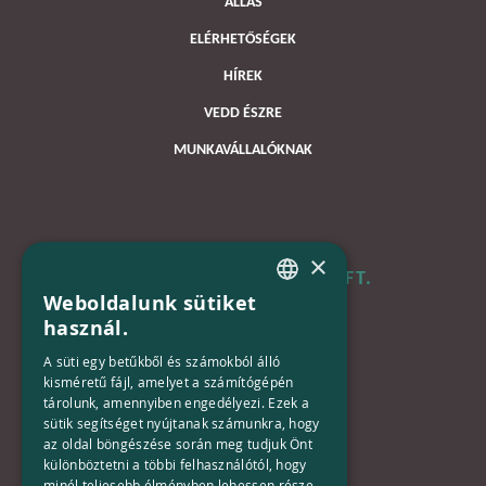
ÁLLÁS
ELÉRHETŐSÉGEK
HÍREK
VEDD ÉSZRE
MUNKAVÁLLALÓKNAK
×
B+N MAGYARORSZÁG KFT.
Weboldalunk sütiket
HUNGARIAN
használ.
Iroda:
ENGLISH
1133 Budapest,
A süti egy betűkből és számokból álló
Váci út 116-118.
kisméretű fájl, amelyet a számítógépén
tárolunk, amennyiben engedélyezi. Ezek a
TOWER 1,
sütik segítséget nyújtanak számunkra, hogy
15. emelet
az oldal böngészése során meg tudjuk Önt
különböztetni a többi felhasználótól, hogy
Telefon:
minél teljesebb élményben lehessen része,