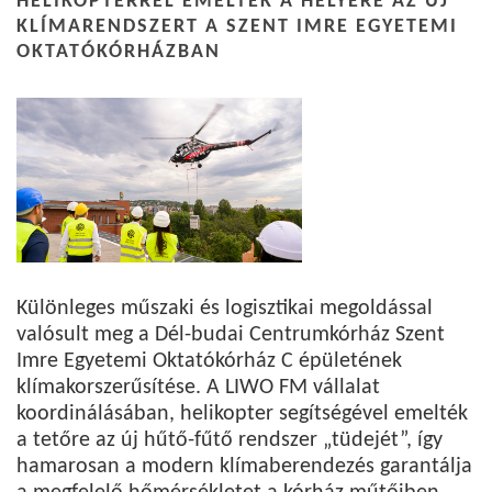
HELIKOPTERREL EMELTÉK A HELYÉRE AZ ÚJ
KLÍMARENDSZERT A SZENT IMRE EGYETEMI
OKTATÓKÓRHÁZBAN
Különleges műszaki és logisztikai megoldással
valósult meg a Dél-budai Centrumkórház Szent
Imre Egyetemi Oktatókórház C épületének
klímakorszerűsítése. A LIWO FM vállalat
koordinálásában, helikopter segítségével emelték
a tetőre az új hűtő-fűtő rendszer „tüdejét”, így
hamarosan a modern klímaberendezés garantálja