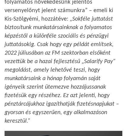
folyamatos növekedésünk jelentős
versenyelőnyt jelent számunkra” – emeli ki
Kis-Szölgyémi, hozzátéve:
„Sokféle juttatást
biztosítunk munkatársainknak a folyamatos
képzéstől a különféle szociális és pénzügyi
juttatásokig. Csak hogy egy példát említsek,
2022 júliusában az FM szektorban elsőként
vezettük be a hazai fejlesztésű „Salarify Pay”
megoldást, amely lehetővé teszi, hogy
munkatársaink a hónap folyamán saját
igényeik szerint ütemezve hozzájussanak
fizetésük egy részéhez. Ez azt jelenti, hogy
pénztárcájukhoz igazíthatják fizetésnapjukat –
gyorsan és egyszerűen, egy alkalmazáson
keresztül.”