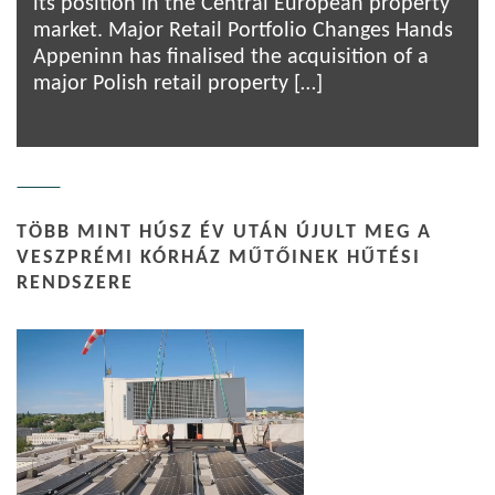
its position in the Central European property
market. Major Retail Portfolio Changes Hands
Appeninn has finalised the acquisition of a
major Polish retail property […]
TÖBB MINT HÚSZ ÉV UTÁN ÚJULT MEG A
VESZPRÉMI KÓRHÁZ MŰTŐINEK HŰTÉSI
RENDSZERE