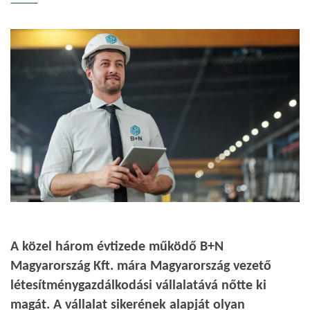
A közel három évtizede működő B+N
Magyarország Kft. mára Magyarország vezető
létesítménygazdálkodási vállalatává nőtte ki
magát. A vállalat sikerének alapját olyan