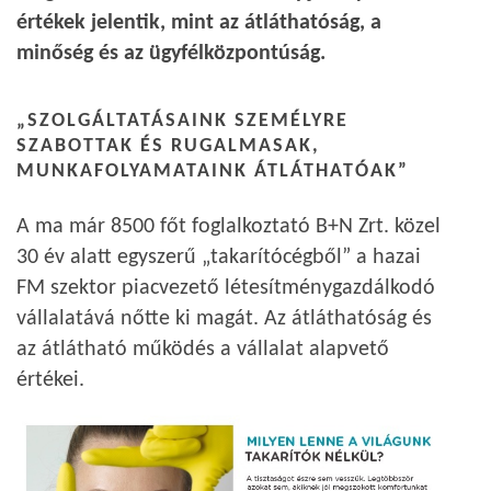
értékek jelentik, mint az átláthatóság, a
minőség és az ügyfélközpontúság.
„SZOLGÁLTATÁSAINK SZEMÉLYRE
SZABOTTAK ÉS RUGALMASAK,
MUNKAFOLYAMATAINK ÁTLÁTHATÓAK”
A ma már 8500 főt foglalkoztató B+N Zrt. közel
30 év alatt egyszerű „takarítócégből” a hazai
FM szektor piacvezető létesítménygazdálkodó
vállalatává nőtte ki magát. Az átláthatóság és
az átlátható működés a vállalat alapvető
értékei.