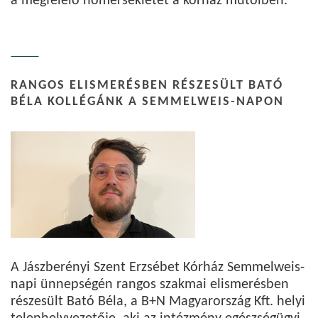
a megfelelő hőmérsékletet a kórház műtőiben.
RANGOS ELISMERÉSBEN RÉSZESÜLT BATÓ
BÉLA KOLLÉGÁNK A SEMMELWEIS-NAPON
A Jászberényi Szent Erzsébet Kórház Semmelweis-
napi ünnepségén rangos szakmai elismerésben
részesült Bató Béla, a B+N Magyarország Kft. helyi