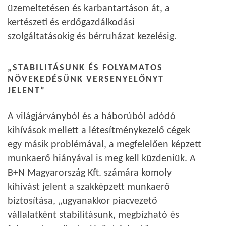
üzemeltetésen és karbantartáson át, a
kertészeti és erdőgazdálkodási
szolgáltatásokig és bérruházat kezelésig.
„STABILITÁSUNK ÉS FOLYAMATOS
NÖVEKEDÉSÜNK VERSENYELŐNYT
JELENT”
A világjárványból és a háborúból adódó
kihívások mellett a létesítménykezelő cégek
egy másik problémával, a megfelelően képzett
munkaerő hiányával is meg kell küzdeniük. A
B+N Magyarország Kft. számára komoly
kihívást jelent a szakképzett munkaerő
biztosítása, „ugyanakkor piacvezető
vállalatként stabilitásunk, megbízható és