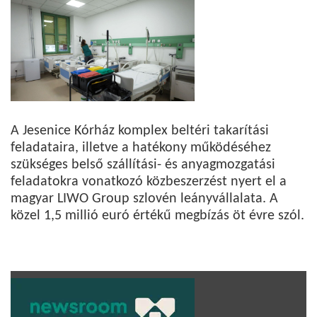
A Jesenice Kórház komplex beltéri takarítási
feladataira, illetve a hatékony működéséhez
szükséges belső szállítási- és anyagmozgatási
feladatokra vonatkozó közbeszerzést nyert el a
magyar LIWO Group szlovén leányvállalata. A
közel 1,5 millió euró értékű megbízás öt évre szól.