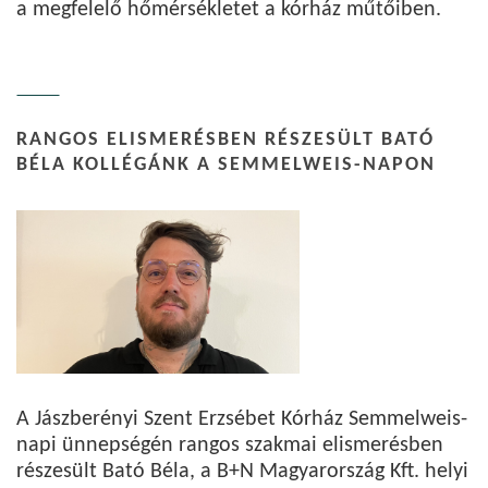
a megfelelő hőmérsékletet a kórház műtőiben.
RANGOS ELISMERÉSBEN RÉSZESÜLT BATÓ
BÉLA KOLLÉGÁNK A SEMMELWEIS-NAPON
A Jászberényi Szent Erzsébet Kórház Semmelweis-
napi ünnepségén rangos szakmai elismerésben
részesült Bató Béla, a B+N Magyarország Kft. helyi