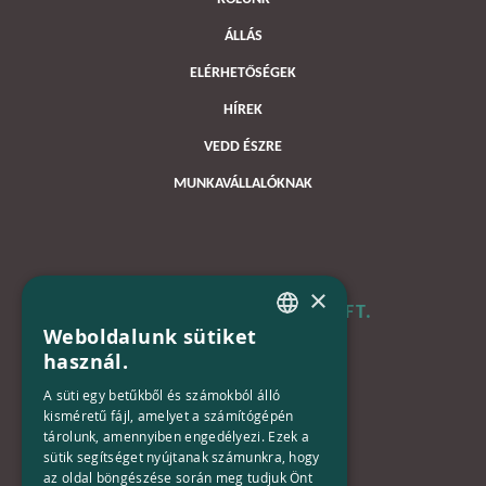
ÁLLÁS
ELÉRHETŐSÉGEK
HÍREK
VEDD ÉSZRE
MUNKAVÁLLALÓKNAK
×
B+N MAGYARORSZÁG KFT.
Weboldalunk sütiket
HUNGARIAN
használ.
Iroda:
ENGLISH
1133 Budapest,
A süti egy betűkből és számokból álló
Váci út 116-118.
kisméretű fájl, amelyet a számítógépén
tárolunk, amennyiben engedélyezi. Ezek a
TOWER 1,
sütik segítséget nyújtanak számunkra, hogy
15. emelet
az oldal böngészése során meg tudjuk Önt