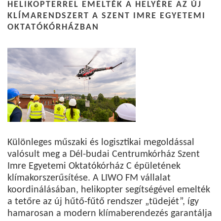
HELIKOPTERREL EMELTÉK A HELYÉRE AZ ÚJ
KLÍMARENDSZERT A SZENT IMRE EGYETEMI
OKTATÓKÓRHÁZBAN
Különleges műszaki és logisztikai megoldással
valósult meg a Dél-budai Centrumkórház Szent
Imre Egyetemi Oktatókórház C épületének
klímakorszerűsítése. A LIWO FM vállalat
koordinálásában, helikopter segítségével emelték
a tetőre az új hűtő-fűtő rendszer „tüdejét”, így
hamarosan a modern klímaberendezés garantálja