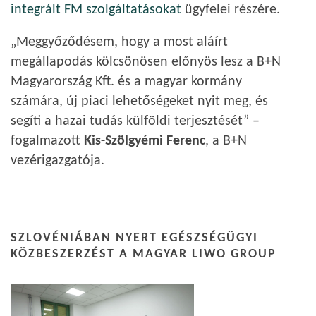
integrált FM szolgáltatásokat
ügyfelei részére.
„Meggyőződésem, hogy a most aláírt
megállapodás kölcsönösen előnyös lesz a B+N
Magyarország Kft. és a magyar kormány
számára, új piaci lehetőségeket nyit meg, és
segíti a hazai tudás külföldi terjesztését” –
fogalmazott
Kis-Szölgyémi Ferenc
, a B+N
vezérigazgatója.
SZLOVÉNIÁBAN NYERT EGÉSZSÉGÜGYI
KÖZBESZERZÉST A MAGYAR LIWO GROUP