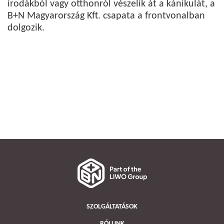
irodákból vagy otthonról vészelik át a kánikulát, a
B+N Magyarország Kft. csapata a frontvonalban
dolgozik.
SZOLGÁLTATÁSOK
RÓLUNK