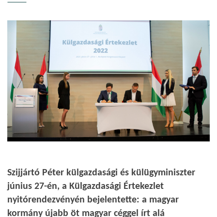
Szijjártó Péter külgazdasági és külügyminiszter
június 27-én, a Külgazdasági Értekezlet
nyitórendezvényén bejelentette: a magyar
kormány újabb öt magyar céggel írt alá