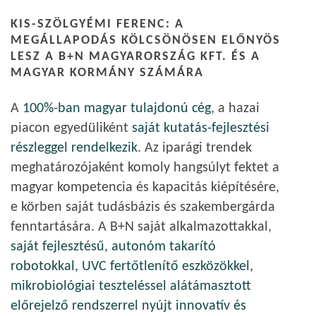
KIS-SZÖLGYÉMI FERENC: A
MEGÁLLAPODÁS KÖLCSÖNÖSEN ELŐNYÖS
LESZ A B+N MAGYARORSZÁG KFT. ÉS A
MAGYAR KORMÁNY SZÁMÁRA
A
100%-ban magyar tulajdonú cég
, a hazai
piacon egyedüliként
saját kutatás-fejlesztési
részleggel rendelkezik
. Az iparági trendek
meghatározójaként komoly hangsúlyt fektet a
magyar kompetencia és kapacitás kiépítésére,
e körben saját tudásbázis és szakembergárda
fenntartására. A B+N saját alkalmazottakkal,
saját fejlesztésű, autonóm takarító
robotokkal, UVC fertőtlenítő eszközökkel,
mikrobiológiai teszteléssel alátámasztott
előrejelző rendszerrel nyújt innovatív és