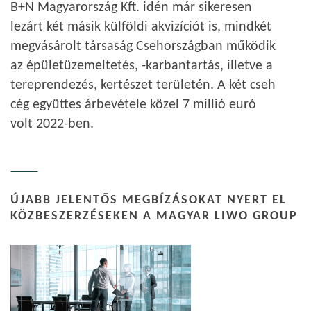
B+N Magyarország Kft. idén már sikeresen
lezárt két másik külföldi akvizíciót is, mindkét
megvásárolt társaság Csehországban működik
az épületüzemeltetés, -karbantartás, illetve a
tereprendezés, kertészet területén. A két cseh
cég együttes árbevétele közel 7 millió euró
volt 2022-ben.
ÚJABB JELENTŐS MEGBÍZÁSOKAT NYERT EL
KÖZBESZERZÉSEKEN A MAGYAR LIWO GROUP