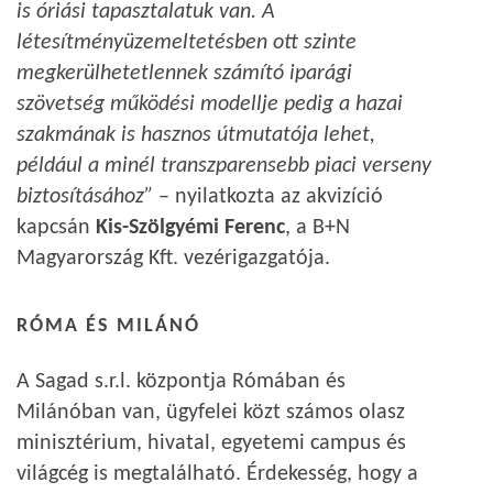
is óriási tapasztalatuk van. A
létesítményüzemeltetésben ott szinte
megkerülhetetlennek számító iparági
szövetség működési modellje pedig a hazai
szakmának is hasznos útmutatója lehet,
például a minél transzparensebb piaci verseny
biztosításához”
– nyilatkozta az akvizíció
kapcsán
Kis-Szölgyémi Ferenc
, a B+N
Magyarország Kft. vezérigazgatója.
RÓMA ÉS MILÁNÓ
A Sagad s.r.l. központja Rómában és
Milánóban van, ügyfelei közt számos olasz
minisztérium, hivatal, egyetemi campus és
világcég is megtalálható. Érdekesség, hogy a