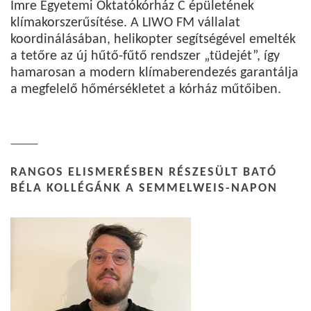
Imre Egyetemi Oktatókórház C épületének
klímakorszerűsítése. A LIWO FM vállalat
koordinálásában, helikopter segítségével emelték
a tetőre az új hűtő-fűtő rendszer „tüdejét”, így
hamarosan a modern klímaberendezés garantálja
a megfelelő hőmérsékletet a kórház műtőiben.
RANGOS ELISMERÉSBEN RÉSZESÜLT BATÓ
BÉLA KOLLÉGÁNK A SEMMELWEIS-NAPON