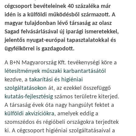
cégcsoport bevételeinek 40 százaléka már
idén is a külföldi működésből származott. A
magyar tulajdonban lévő társaság az olasz
Sagad felvásárlásával új iparági ismeretekkel,
jelentős nyugat-európai tapasztalatokkal és
ügyfélkörrel is gazdagodott.
A B+N Magyarország Kft. tevékenységi köre a
létesítmények műszaki karbantartásától
kezdve, a
takarítási és higiéniai
szolgáltatásokon
át, az ezekkel összefüggő
kutatás-fejlesztésig
számos területre kiterjed.
A társaság évek óta nagy hangsúlyt fektet a
külföldi akvizíciókra
, amelyek eddig a
szomszédos és régióbeli országokra terjedtek
ki. A cégcsoport higiéniai szolgáltatásaival a