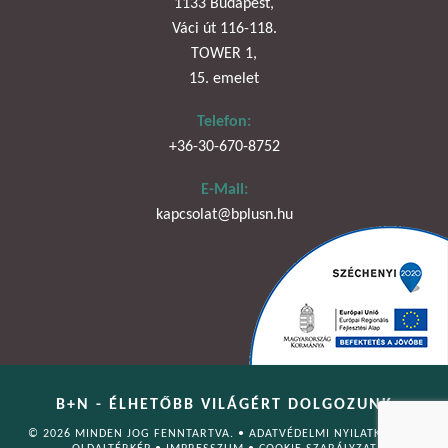
1133 Budapest,
Váci út 116-118.
TOWER 1,
15. emelet
Telefon:
+36-30-670-8752
E-Mail:
kapcsolat@bplusn.hu
B+N - ÉLHETŐBB VILÁGÉRT DOLGOZUNK
© 2026 MINDEN JOG FENNTARTVA. •
ADATVÉDELMI NYILATKOZAT
•