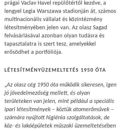
prágai Vaclav Havel repülőtértől kezdve, a
lengyel Legia Warszawa stadionján át, számos
multinacionális vállalat és közintézmény
létesítményében jelen van. Az olasz Sagad
felvásárlásával azonban olyan tudásra és
tapasztalatra is szert tesz, amelyekkel
erősödhet a portfóliója.
LÉTESÍTMÉNYÜZEMELTETÉS 1950 ÓTA
„
Az olasz cég 1950 óta működik sikeresen, igen
jó jövedelmezőség mellett, és olyan
területeken van jelen, mint például a speciális
ipari létesítmények – köztük atomerőművek –
számára nyújtott higiénia szolgáltatások, de
köz- és lakóépületek műszaki üzemeltetésében