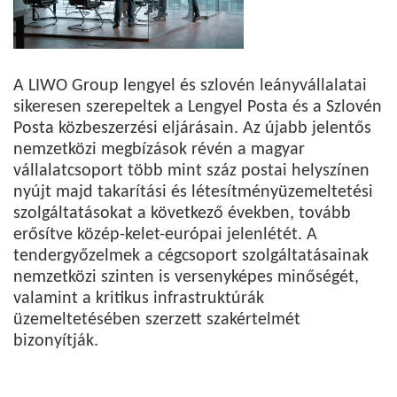
A LIWO Group lengyel és szlovén leányvállalatai
sikeresen szerepeltek a Lengyel Posta és a Szlovén
Posta közbeszerzési eljárásain. Az újabb jelentős
nemzetközi megbízások révén a magyar
vállalatcsoport több mint száz postai helyszínen
nyújt majd takarítási és létesítményüzemeltetési
szolgáltatásokat a következő években, tovább
erősítve közép-kelet-európai jelenlétét. A
tendergyőzelmek a cégcsoport szolgáltatásainak
nemzetközi szinten is versenyképes minőségét,
valamint a kritikus infrastruktúrák
üzemeltetésében szerzett szakértelmét
bizonyítják.