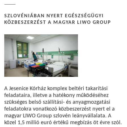
SZLOVÉNIÁBAN NYERT EGÉSZSÉGÜGYI
KÖZBESZERZÉST A MAGYAR LIWO GROUP
A Jesenice Kórház komplex beltéri takarítási
feladataira, illetve a hatékony működéséhez
szükséges belső szállítási- és anyagmozgatási
feladatokra vonatkozó közbeszerzést nyert el a
magyar LIWO Group szlovén leányvállalata. A
közel 1,5 millió euró értékű megbízás öt évre szól.