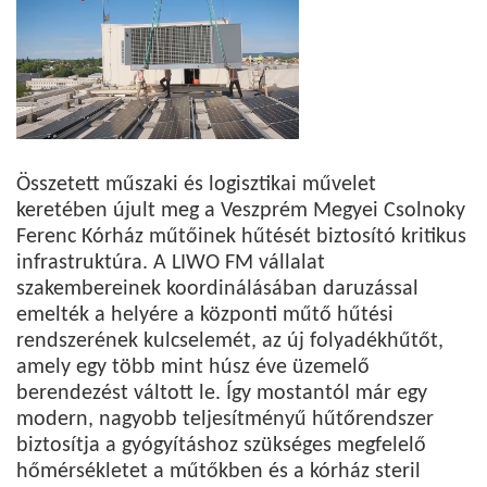
Összetett műszaki és logisztikai művelet
keretében újult meg a Veszprém Megyei Csolnoky
Ferenc Kórház műtőinek hűtését biztosító kritikus
infrastruktúra. A LIWO FM vállalat
szakembereinek koordinálásában daruzással
emelték a helyére a központi műtő hűtési
rendszerének kulcselemét, az új folyadékhűtőt,
amely egy több mint húsz éve üzemelő
berendezést váltott le. Így mostantól már egy
modern, nagyobb teljesítményű hűtőrendszer
biztosítja a gyógyításhoz szükséges megfelelő
hőmérsékletet a műtőkben és a kórház steril