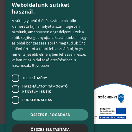
Weboldalunk sütiket
HUNGARIAN
használ.
Iroda:
ENGLISH
1133 Budapest,
A süti egy betűkből és számokból álló
Váci út 116-118.
kisméretű fájl, amelyet a számítógépén
tárolunk, amennyiben engedélyezi. Ezek a
TOWER 1,
sütik segítséget nyújtanak számunkra, hogy
15. emelet
az oldal böngészése során meg tudjuk Önt
különböztetni a többi felhasználótól, hogy
Telefon:
minél teljesebb élményben lehessen része,
valamint az oldal tökéletesítéséhez is
+36-30-670-8752
hasznosak.
Bővebben
E-Mail:
TELJESÍTMÉNY
kapcsolat@bplusn.hu
HASZNÁLATOT TÁMOGATÓ
KÉNYELMI SÜTIK
FUNKCIONALITÁS
ÖSSZES ELFOGADÁSA
ÖSSZES ELUTASÍTÁSA