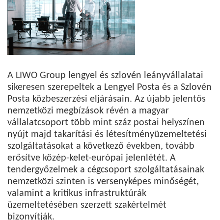
A LIWO Group lengyel és szlovén leányvállalatai
sikeresen szerepeltek a Lengyel Posta és a Szlovén
Posta közbeszerzési eljárásain. Az újabb jelentős
nemzetközi megbízások révén a magyar
vállalatcsoport több mint száz postai helyszínen
nyújt majd takarítási és létesítményüzemeltetési
szolgáltatásokat a következő években, tovább
erősítve közép-kelet-európai jelenlétét. A
tendergyőzelmek a cégcsoport szolgáltatásainak
nemzetközi szinten is versenyképes minőségét,
valamint a kritikus infrastruktúrák
üzemeltetésében szerzett szakértelmét
bizonyítják.