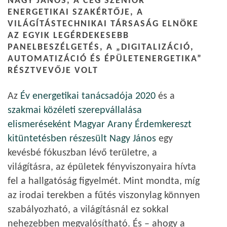
NAGY JÁNOS
, A CÉG SZENIOR
ENERGETIKAI SZAKÉRTŐJE, A
VILÁGÍTÁSTECHNIKAI TÁRSASÁG ELNÖKE
AZ EGYIK LEGÉRDEKESEBB
PANELBESZÉLGETÉS, A „DIGITALIZÁCIÓ,
AUTOMATIZÁCIÓ ÉS ÉPÜLETENERGETIKA”
RÉSZTVEVŐJE VOLT
Az
Év energetikai tanácsadója 2020
és a
szakmai közéleti szerepvállalása
elismeréseként Magyar Arany Érdemkereszt
kitüntetésben részesült Nagy János
egy
kevésbé fókuszban lévő területre, a
világításra, az épületek fényviszonyaira hívta
fel a hallgatóság figyelmét. Mint mondta, míg
az irodai terekben a fűtés viszonylag könnyen
szabályozható, a világításnál ez sokkal
nehezebben megvalósítható. És – ahogy a