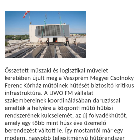
Összetett műszaki és logisztikai művelet
keretében újult meg a Veszprém Megyei Csolnoky
Ferenc Kórház műtőinek hűtését biztosító kritikus
infrastruktúra. A LIWO FM vállalat
szakembereinek koordinálásában daruzással
emelték a helyére a központi műtő hűtési
rendszerének kulcselemét, az új folyadékhűtőt,
amely egy több mint húsz éve üzemelő
berendezést váltott le. Így mostantól már egy
modern, nagyobb teljesítményű hűtőrendszer