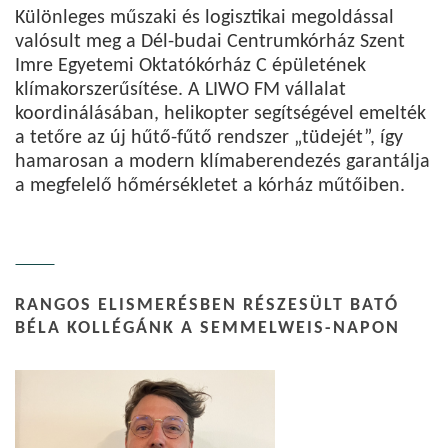
Különleges műszaki és logisztikai megoldással
valósult meg a Dél-budai Centrumkórház Szent
Imre Egyetemi Oktatókórház C épületének
klímakorszerűsítése. A LIWO FM vállalat
koordinálásában, helikopter segítségével emelték
a tetőre az új hűtő-fűtő rendszer „tüdejét”, így
hamarosan a modern klímaberendezés garantálja
a megfelelő hőmérsékletet a kórház műtőiben.
RANGOS ELISMERÉSBEN RÉSZESÜLT BATÓ
BÉLA KOLLÉGÁNK A SEMMELWEIS-NAPON