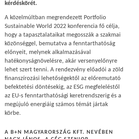
kérdéskörét.
A közelmúltban megrendezett Portfolio
Sustainable World 2022 konferencia fő célja,
hogy a tapasztalataikat megosszák a szakmai
közönséggel, bemutatva a fenntarthatóság
előnyeit, melynek alkalmazásával
hatékonyságnövelésre, akár versenyelőnyre
lehet szert tenni. A rendezvény előadói a zöld
finanszírozási lehetőségektől az előremutató
befektetési döntésekig, az ESG megfeleléstől
az EU-s fenntarthatósági keretrendszerig és a
megújuló energiáig számos témát jártak
körbe.
A B+N MAGYARORSZÁG KFT. NEVÉBEN