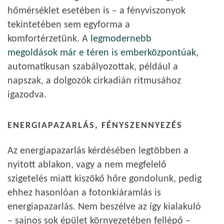
hőmérséklet esetében is – a fényviszonyok
tekintetében sem egyforma a
komfortérzetünk. A
legmodernebb
megoldások már e téren is emberközpontúak
,
automatikusan szabályozottak, például a
napszak, a dolgozók cirkadián ritmusához
igazodva.
ENERGIAPAZARLÁS, FÉNYSZENNYEZÉS
Az energiapazarlás kérdésében legtöbben a
nyitott ablakon, vagy a nem megfelelő
szigetelés miatt kiszökő hőre gondolunk, pedig
ehhez hasonlóan a fotonkiáramlás is
energiapazarlás. Nem beszélve az így kialakuló
– sajnos sok épület környezetében fellépő –