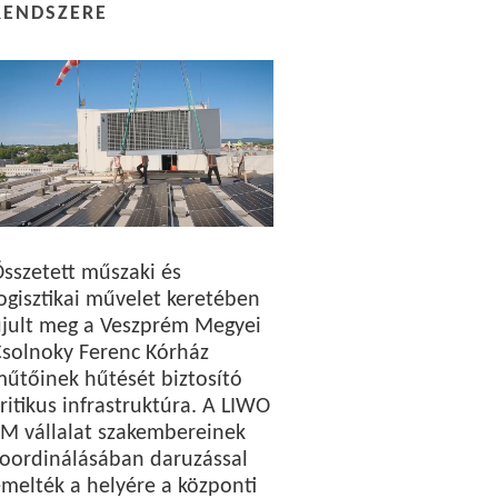
RENDSZERE
sszetett műszaki és
ogisztikai művelet keretében
újult meg a Veszprém Megyei
solnoky Ferenc Kórház
űtőinek hűtését biztosító
ritikus infrastruktúra. A LIWO
M vállalat szakembereinek
oordinálásában daruzással
melték a helyére a központi