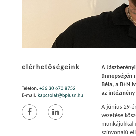
elérhetőségeink
A Jászberény
ünnepségén r
Béla, a B+N M
Telefon:
+36 30 670 8752
az intézmény 
E-mail:
kapcsolat@bplusn.hu
A június 29-
vezetése kösz
munkájukkal 
színvonalú el