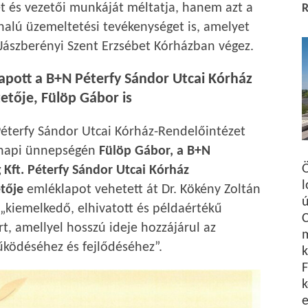
ét és vezetői munkáját méltatja, hanem azt a
alú üzemeltetési tevékenységet is, amelyet
 Jászberényi Szent Erzsébet Kórházban végez.
apott a B+N Péterfy Sándor Utcai Kórház
etője, Fülöp Gábor is
éterfy Sándor Utcai Kórház-Rendelőintézet
napi ünnepségén
Fülöp Gábor, a B+N
Ö
Kft. Péterfy Sándor Utcai Kórház
l
tője
emléklapot vehetett át Dr. Kökény Zoltán
 „kiemelkedő, elhivatott és példaértékű
C
, amellyel hosszú ideje hozzájárul az
m
ködéséhez és fejlődéséhez”.
k
F
k
e