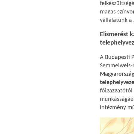
felkészültség
magas színvon
vállalatunk a
Elismerést k
telephelyvez
A Budapesti P
Semmelweis-
Magyarország 
telephelyveze
főigazgatótól
munkásságáért
intézmény mű