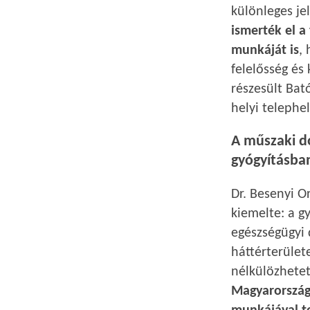
különleges je
ismerték el a
munkáját is
,
felelősség és
részesült Bat
helyi telephel
A műszaki d
gyógyításba
Dr. Besenyi O
kiemelte: a g
egészségügyi 
háttérterület
nélkülözhetet
Magyarország 