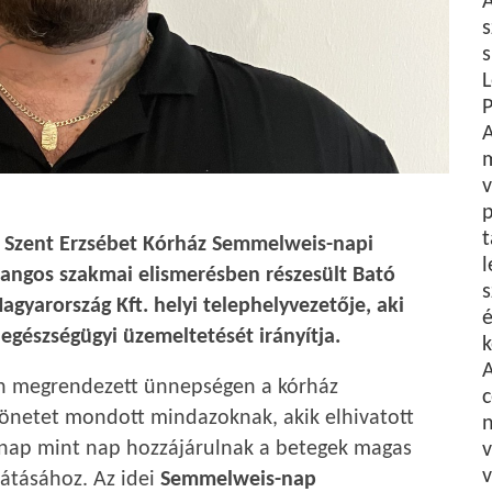
A
s
s
L
P
A
v
p
t
i Szent Erzsébet Kórház Semmelweis-napi
l
angos szakmai elismerésben részesült Bató
s
agyarország Kft. helyi telephelyvezetője, aki
é
egészségügyi üzemeltetését irányítja.
k
én megrendezett ünnepségen a kórház
c
önetet mondott mindazoknak, akik elhivatott
n
nap mint nap hozzájárulnak a betegek magas
v
látásához. Az idei
Semmelweis-nap