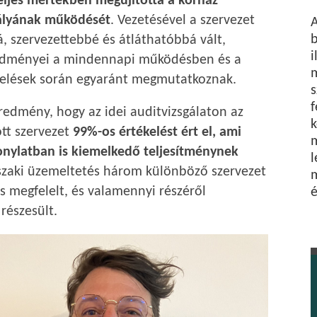
ljes mértékben megújította a kórház
ályának működését
. Vezetésével a szervezet
A
b
 szervezettebbé és átláthatóbbá vált,
i
dményei a mindennapi működésben és a
kelések során egyaránt megmutatkoznak.
s
f
edmény, hogy az idei auditvizsgálaton az
k
ott szervezet
99%-os értékelést ért el, ami
onylatban is kiemelkedő teljesítménynek
l
szaki üzemeltetés három különböző szervezet
m
is megfelelt, és valamennyi részéről
é
részesült.