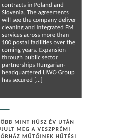
contracts in Poland and
Slovenia. The agreements
will see the company deliver
cleaning and integrated FM
services across more than
100 postal facilities over the
coming years. Expansion
through public sector
partnerships Hungarian-
headquartered LIWO Group
has secured […]
TÖBB MINT HÚSZ ÉV UTÁN
ÚJULT MEG A VESZPRÉMI
KÓRHÁZ MŰTŐINEK HŰTÉSI