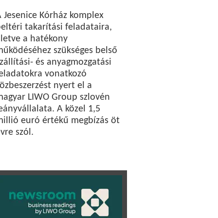
 Jesenice Kórház komplex
eltéri takarítási feladataira,
lletve a hatékony
működéséhez szükséges belső
zállítási- és anyagmozgatási
eladatokra vonatkozó
özbeszerzést nyert el a
magyar LIWO Group szlovén
eányvállalata. A közel 1,5
illió euró értékű megbízás öt
vre szól.