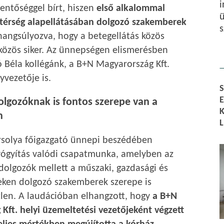
i
lentőséggel bírt, hiszen
első alkalommal
ü
 térség alapellátásában dolgozó szakemberek
s
 hangsúlyozva, hogy a betegellátás közös
 közös siker. Az ünnepségen elismerésben
ó Béla kollégánk, a B+N Magyarország Kft.
yvezetője is.
olgozóknak is fontos szerepe van a
n
rsolya főigazgató ünnepi beszédében
yógyítás valódi csapatmunka, amelyben az
dolgozók mellett a műszaki, gazdasági és
eken dolgozó szakemberek szerepe is
len. A laudációban elhangzott, hogy
a B+N
Kft. helyi üzemeltetési vezetőjeként végzett