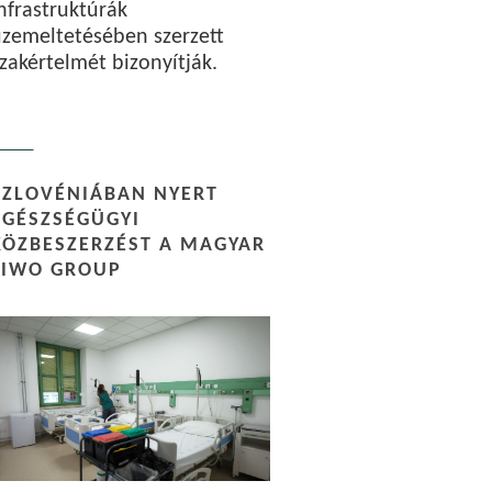
nfrastruktúrák
zemeltetésében szerzett
zakértelmét bizonyítják.
SZLOVÉNIÁBAN NYERT
EGÉSZSÉGÜGYI
KÖZBESZERZÉST A MAGYAR
LIWO GROUP