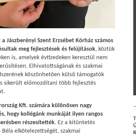
t
a Jászberényi Szent Erzsébet Kórház számos
ósultak meg fejlesztések és felújítások
, köztük
eken is, amelyek évtizedeken keresztül nem
zerűsítésen. Elhivatottságának és szakmai
dszerének köszönhetően külső támogatók
s sikerült előmozdítani több fejlesztés
t.
ország Kft. számára különösen nagy
és, hogy kollégánk munkáját ilyen rangos
erésben részesítették
. Ez a kitüntetés
Béla elkötelezettségét, szakmai