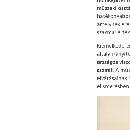
munkájával te
műszaki oszt
hatékonyabbá,
amelynek ere
szakmai érté
Kiemelkedő er
általa irányít
országos visz
számít
. A mű
elvárásainak 
elismerésben 