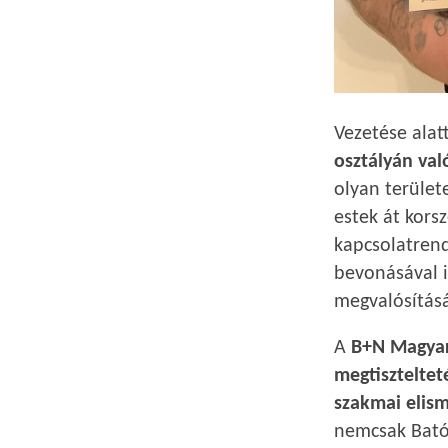
Vezetése alat
osztályán val
olyan terület
estek át kors
kapcsolatren
bevonásával i
megvalósításá
A
B+N Magyar
megtiszteltet
szakmai elism
nemcsak Bató 