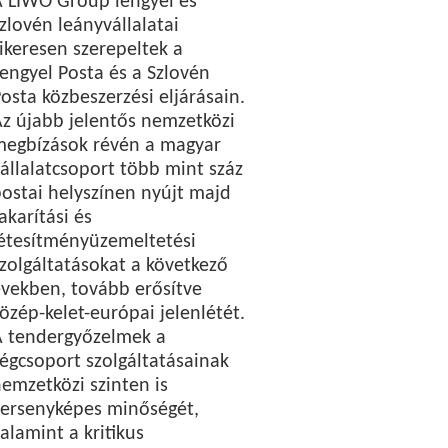
 LIWO Group lengyel és
zlovén leányvállalatai
ikeresen szerepeltek a
engyel Posta és a Szlovén
osta közbeszerzési eljárásain.
z újabb jelentős nemzetközi
megbízások révén a magyar
állalatcsoport több mint száz
ostai helyszínen nyújt majd
akarítási és
étesítményüzemeltetési
zolgáltatásokat a következő
vekben, tovább erősítve
özép-kelet-európai jelenlétét.
A tendergyőzelmek a
égcsoport szolgáltatásainak
emzetközi szinten is
versenyképes minőségét,
alamint a kritikus