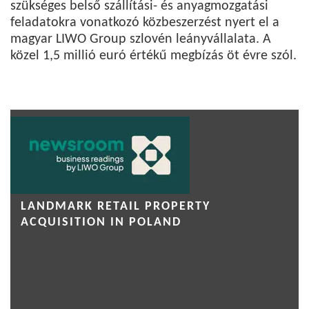
szükséges belső szállítási- és anyagmozgatási
feladatokra vonatkozó közbeszerzést nyert el a
magyar LIWO Group szlovén leányvállalata. A
közel 1,5 millió euró értékű megbízás öt évre szól.
LANDMARK RETAIL PROPERTY
ACQUISITION IN POLAND