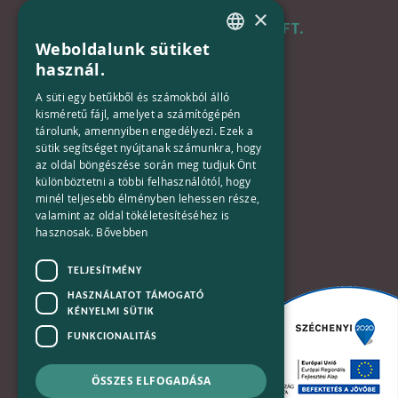
×
B+N MAGYARORSZÁG KFT.
Weboldalunk sütiket
HUNGARIAN
használ.
Iroda:
ENGLISH
1133 Budapest,
A süti egy betűkből és számokból álló
Váci út 116-118.
kisméretű fájl, amelyet a számítógépén
tárolunk, amennyiben engedélyezi. Ezek a
TOWER 1,
sütik segítséget nyújtanak számunkra, hogy
15. emelet
az oldal böngészése során meg tudjuk Önt
különböztetni a többi felhasználótól, hogy
Telefon:
minél teljesebb élményben lehessen része,
valamint az oldal tökéletesítéséhez is
+36-30-670-8752
hasznosak.
Bővebben
E-Mail:
TELJESÍTMÉNY
kapcsolat@bplusn.hu
HASZNÁLATOT TÁMOGATÓ
KÉNYELMI SÜTIK
FUNKCIONALITÁS
ÖSSZES ELFOGADÁSA