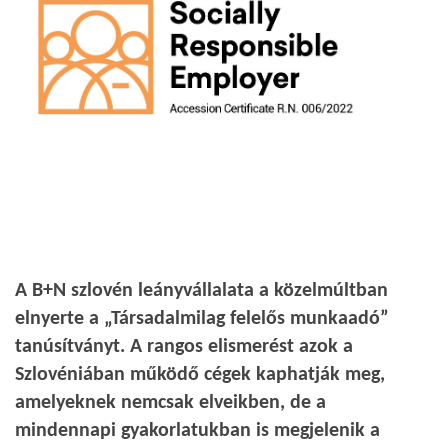
A B+N szlovén leányvállalata a közelmúltban
elnyerte a „Társadalmilag felelős munkaadó”
tanúsítványt. A rangos elismerést azok a
Szlovéniában működő cégek kaphatják meg,
amelyeknek nemcsak elveikben, de a
mindennapi gyakorlatukban is megjelenik a