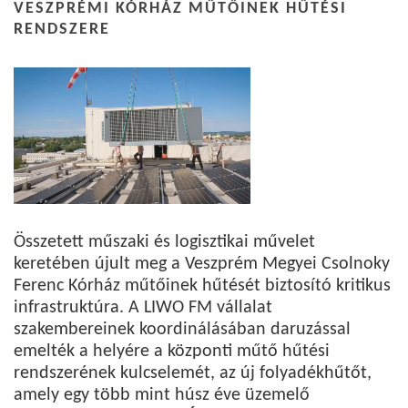
VESZPRÉMI KÓRHÁZ MŰTŐINEK HŰTÉSI
RENDSZERE
Összetett műszaki és logisztikai művelet
keretében újult meg a Veszprém Megyei Csolnoky
Ferenc Kórház műtőinek hűtését biztosító kritikus
infrastruktúra. A LIWO FM vállalat
szakembereinek koordinálásában daruzással
emelték a helyére a központi műtő hűtési
rendszerének kulcselemét, az új folyadékhűtőt,
amely egy több mint húsz éve üzemelő