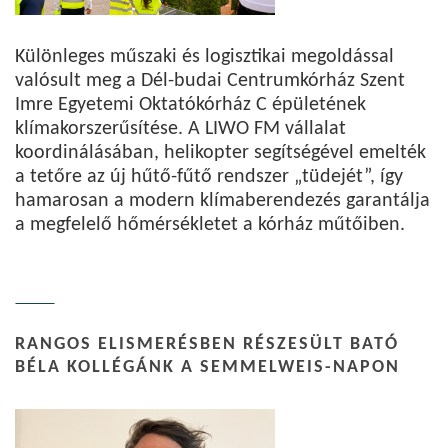
Különleges műszaki és logisztikai megoldással
valósult meg a Dél-budai Centrumkórház Szent
Imre Egyetemi Oktatókórház C épületének
klímakorszerűsítése. A LIWO FM vállalat
koordinálásában, helikopter segítségével emelték
a tetőre az új hűtő-fűtő rendszer „tüdejét”, így
hamarosan a modern klímaberendezés garantálja
a megfelelő hőmérsékletet a kórház műtőiben.
RANGOS ELISMERÉSBEN RÉSZESÜLT BATÓ
BÉLA KOLLÉGÁNK A SEMMELWEIS-NAPON