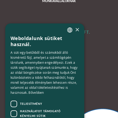
MUNKAVÁLLALÓKNAK
×
B+N MAGYARORSZÁG KFT.
Weboldalunk sütiket
HUNGARIAN
használ.
Iroda:
ENGLISH
1133 Budapest,
A süti egy betűkből és számokból álló
Váci út 116-118.
kisméretű fájl, amelyet a számítógépén
tárolunk, amennyiben engedélyezi. Ezek a
TOWER 1,
sütik segítséget nyújtanak számunkra, hogy
15. emelet
az oldal böngészése során meg tudjuk Önt
különböztetni a többi felhasználótól, hogy
Telefon:
minél teljesebb élményben lehessen része,
valamint az oldal tökéletesítéséhez is
+36-30-670-8752
hasznosak.
Bővebben
E-Mail:
TELJESÍTMÉNY
kapcsolat@bplusn.hu
HASZNÁLATOT TÁMOGATÓ
KÉNYELMI SÜTIK