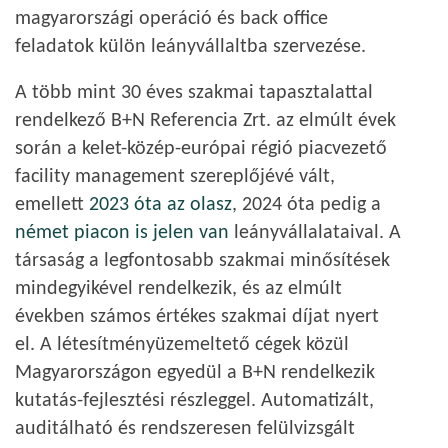
magyarországi operáció és back office
feladatok külön leányvállaltba szervezése.
A több mint 30 éves szakmai tapasztalattal
rendelkező B+N Referencia Zrt. az elmúlt évek
során a kelet-közép-európai régió piacvezető
facility management szereplőjévé vált,
emellett
2023 óta az olasz
, 2024 óta pedig a
német piacon is jelen van
leányvállalataival. A
társaság a legfontosabb szakmai minősítések
mindegyikével rendelkezik, és az elmúlt
években számos értékes szakmai díjat nyert
el. A létesítményüzemeltető cégek közül
Magyarországon egyedül a B+N rendelkezik
kutatás-fejlesztési részleggel. Automatizált,
auditálható és rendszeresen felülvizsgált