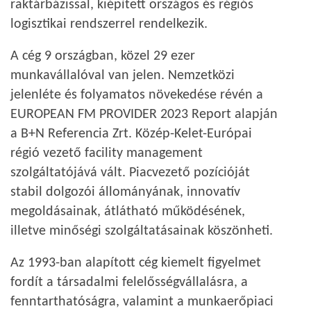
raktárbázissal, kiépített országos és régiós
logisztikai rendszerrel rendelkezik.
A cég 9 országban, közel 29 ezer
munkavállalóval van jelen. Nemzetközi
jelenléte és folyamatos növekedése révén a
EUROPEAN FM PROVIDER 2023 Report alapján
a B+N Referencia Zrt. Közép-Kelet-Európai
régió vezető facility management
szolgáltatójává vált. Piacvezető pozícióját
stabil dolgozói állományának, innovatív
megoldásainak, átlátható működésének,
illetve minőségi szolgáltatásainak köszönheti.
Az 1993-ban alapított cég kiemelt figyelmet
fordít a társadalmi felelősségvállalásra, a
fenntarthatóságra, valamint a munkaerőpiaci