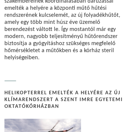
szakembereinek koordinálásában daruzással
emelték a helyére a központi műtő hűtési
rendszerének kulcselemét, az új folyadékhűtőt,
amely egy több mint húsz éve üzemelő
berendezést váltott le. Így mostantól már egy
modern, nagyobb teljesítményű hűtőrendszer
biztosítja a gyógyításhoz szükséges megfelelő
hőmérsékletet a műtőkben és a kórház steril
helyiségeiben.
HELIKOPTERREL EMELTÉK A HELYÉRE AZ ÚJ
KLÍMARENDSZERT A SZENT IMRE EGYETEMI
OKTATÓKÓRHÁZBAN