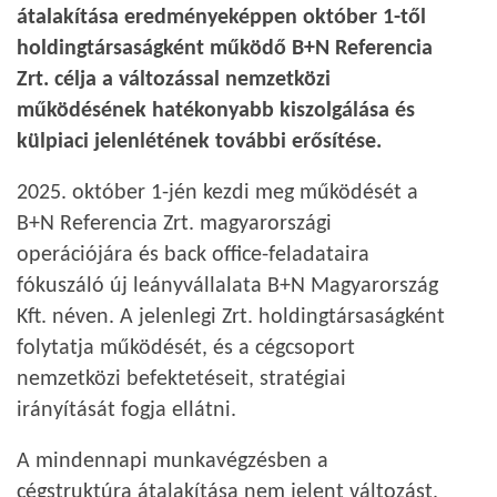
átalakítása eredményeképpen október 1-től
holdingtársaságként működő B+N Referencia
Zrt. célja a változással nemzetközi
működésének hatékonyabb kiszolgálása és
külpiaci jelenlétének további erősítése.
2025. október 1-jén kezdi meg működését a
B+N Referencia Zrt. magyarországi
operációjára és back office-feladataira
fókuszáló új leányvállalata B+N Magyarország
Kft. néven. A jelenlegi Zrt. holdingtársaságként
folytatja működését, és a cégcsoport
nemzetközi befektetéseit, stratégiai
irányítását fogja ellátni.
A mindennapi munkavégzésben a
cégstruktúra átalakítása nem jelent változást,