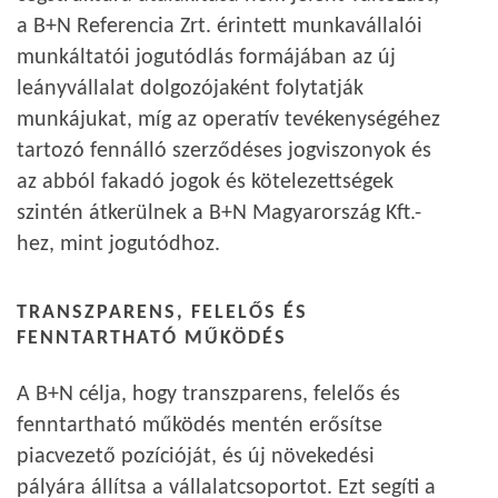
a B+N Referencia Zrt. érintett munkavállalói
munkáltatói jogutódlás formájában az új
leányvállalat dolgozójaként folytatják
munkájukat, míg az operatív tevékenységéhez
tartozó fennálló szerződéses jogviszonyok és
az abból fakadó jogok és kötelezettségek
szintén átkerülnek a B+N Magyarország Kft.-
hez, mint jogutódhoz.
TRANSZPARENS, FELELŐS ÉS
FENNTARTHATÓ MŰKÖDÉS
A B+N célja, hogy transzparens, felelős és
fenntartható működés mentén erősítse
piacvezető pozícióját, és új növekedési
pályára állítsa a vállalatcsoportot. Ezt segíti a