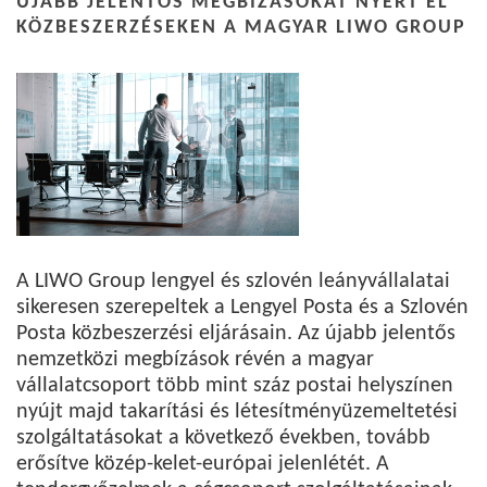
ÚJABB JELENTŐS MEGBÍZÁSOKAT NYERT EL
KÖZBESZERZÉSEKEN A MAGYAR LIWO GROUP
A LIWO Group lengyel és szlovén leányvállalatai
sikeresen szerepeltek a Lengyel Posta és a Szlovén
Posta közbeszerzési eljárásain. Az újabb jelentős
nemzetközi megbízások révén a magyar
vállalatcsoport több mint száz postai helyszínen
nyújt majd takarítási és létesítményüzemeltetési
szolgáltatásokat a következő években, tovább
erősítve közép-kelet-európai jelenlétét. A