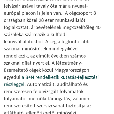
felvásárlásával tavaly óta már a nyugat-
európai piacon is jelen van. A cégcsoport 8
országban közel 28 ezer munkavállalót
foglalkoztat, árbevételének megközelítőleg 40
százaléka származik a külföldi
leányvállalatokból. A cég a legfontosabb
szakmai minősítések mindegyikével
rendelkezik, az elmúlt években számos
szakmai díjat nyert el. A létesítmény-
üzemeltető cégek közül Magyarországon
egyedül
a B+N rendelkezik kutatás-fejlesztési
részleggel
. Automatizált, auditálható és
rendszeresen felülvizsgált folyamatok,
folyamatos mérnöki támogatás, valamint
rendszeresített szervízcsapat biztosítja az
átlátható, ellenőrizhető, minőségi