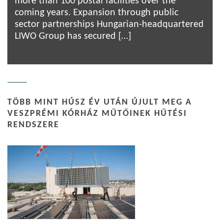
more than 100 postal facilities over the
coming years. Expansion through public
sector partnerships Hungarian-headquartered
LIWO Group has secured […]
TÖBB MINT HÚSZ ÉV UTÁN ÚJULT MEG A
VESZPRÉMI KÓRHÁZ MŰTŐINEK HŰTÉSI
RENDSZERE