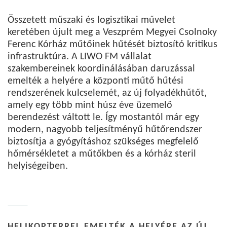
Összetett műszaki és logisztikai művelet
keretében újult meg a Veszprém Megyei Csolnoky
Ferenc Kórház műtőinek hűtését biztosító kritikus
infrastruktúra. A LIWO FM vállalat
szakembereinek koordinálásában daruzással
emelték a helyére a központi műtő hűtési
rendszerének kulcselemét, az új folyadékhűtőt,
amely egy több mint húsz éve üzemelő
berendezést váltott le. Így mostantól már egy
modern, nagyobb teljesítményű hűtőrendszer
biztosítja a gyógyításhoz szükséges megfelelő
hőmérsékletet a műtőkben és a kórház steril
helyiségeiben.
HELIKOPTERREL EMELTÉK A HELYÉRE AZ ÚJ