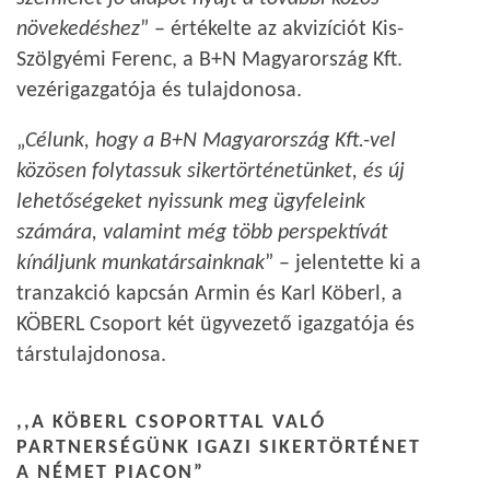
növekedéshez
” – értékelte az akvizíciót Kis-
Szölgyémi Ferenc, a B+N Magyarország Kft.
vezérigazgatója és tulajdonosa.
„
Célunk, hogy a B+N Magyarország Kft.-vel
közösen folytassuk sikertörténetünket, és új
lehetőségeket nyissunk meg ügyfeleink
számára, valamint még több perspektívát
kínáljunk munkatársainknak
” – jelentette ki a
tranzakció kapcsán Armin és Karl Köberl, a
KÖBERL Csoport két ügyvezető igazgatója és
társtulajdonosa.
,,A KÖBERL CSOPORTTAL VALÓ
PARTNERSÉGÜNK IGAZI SIKERTÖRTÉNET
A NÉMET PIACON”