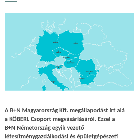
A B+N Magyarország Kft. megállapodást írt alá
a KÖBERL Csoport megvásárlásáról. Ezzel a
B+N Németország egyik vezető
létesítménygazdálkodási és épületgépészeti