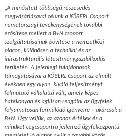
„
A minősített többségű részesedés
megvásárlásával célunk
a KÖBERL Csoport
németországi tevékenységének további
erősítése mellett a B+N csoport
szolgáltatásainak bővítése a nemzetközi
piacon, különösen a technikai és az
infrastrukturális létesítménygazdálkodás
területén. A jelenlegi tulajdonosok
támogatásával a KÖBERL Csoport az elmúlt
években egy olyan, kiváló teljesítményt
felmutató vállalattá vált, amely képes
hatékonyan és agilisan reagálni az ügyfelek
folyamatosan formálódó igényeire – akárcsak a
B+N. Úgy véljük, az azonos értékek és a
mindkét cégcsoportra jellemző ügyfélközpontú
szemlélet jó alapot nyújt a további közös