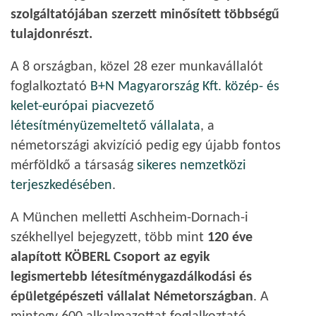
szolgáltatójában szerzett minősített többségű
tulajdonrészt.
A 8 országban, közel 28 ezer munkavállalót
foglalkoztató
B+N Magyarország Kft. közép- és
kelet-európai piacvezető
létesítményüzemeltető vállalata
, a
németországi akvizíció pedig egy újabb fontos
mérföldkő a társaság
sikeres nemzetközi
terjeszkedésében
.
A München melletti Aschheim-Dornach-i
székhellyel bejegyzett, több mint
120 éve
alapított KÖBERL Csoport
az egyik
legismertebb létesítménygazdálkodási és
épületgépészeti vállalat Németországban
. A