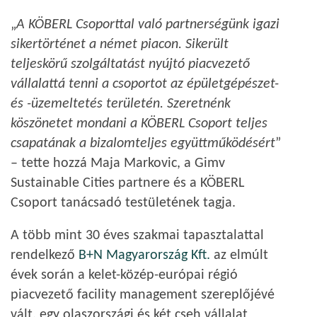
„
A KÖBERL Csoporttal való partnerségünk igazi
sikertörténet a német piacon. Sikerült
teljeskörű szolgáltatást nyújtó piacvezető
vállalattá tenni a csoportot az épületgépészet-
és -üzemeltetés területén. Szeretnénk
köszönetet mondani a KÖBERL Csoport teljes
csapatának a bizalomteljes együttműködésért
”
– tette hozzá Maja Markovic, a Gimv
Sustainable Cities partnere és a KÖBERL
Csoport tanácsadó testületének tagja.
A több mint 30 éves szakmai tapasztalattal
rendelkező
B+N Magyarország Kft.
az elmúlt
évek során a kelet-közép-európai régió
piacvezető facility management szereplőjévé
vált, egy olaszországi és két cseh vállalat