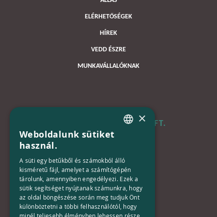
ÁLLÁS
ELÉRHETŐSÉGEK
HÍREK
VEDD ÉSZRE
MUNKAVÁLLALÓKNAK
×
B+N MAGYARORSZÁG KFT.
Weboldalunk sütiket
HUNGARIAN
használ.
Iroda:
ENGLISH
1133 Budapest,
A süti egy betűkből és számokból álló
Váci út 116-118.
kisméretű fájl, amelyet a számítógépén
tárolunk, amennyiben engedélyezi. Ezek a
TOWER 1,
sütik segítséget nyújtanak számunkra, hogy
15. emelet
az oldal böngészése során meg tudjuk Önt
különböztetni a többi felhasználótól, hogy
Telefon:
minél teljesebb élményben lehessen része,