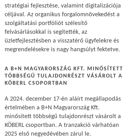
stratégiai fejlesztése, valamint digitalizációja
céljával. Az organikus forgalomnövekedést a
szolgáltatási portfóliót szélesítő
felvásárlásokkal is segítették, az
üzletfejlesztésben a visszatérő ügyfelekre és
megrendelésekre is nagy hangsúlyt fektetve.
A B+N MAGYARORSZÁG KFT. MINŐSÍTETT
TÖBBSÉGŰ TULAJDONRÉSZT VÁSÁROLT A
KÖBERL CSOPORTBAN
A 2024. december 17-én aláírt megállapodás
értelmében a B+N Magyarország Kft.
minősített többségű tulajdonrészt vásárolt a
KÖBERL csoportban. A tranzakció várhatóan
2025 első negyedévében zárul le.