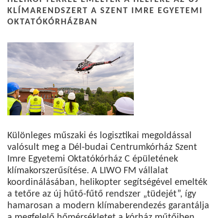
KLÍMARENDSZERT A SZENT IMRE EGYETEMI
OKTATÓKÓRHÁZBAN
Különleges műszaki és logisztikai megoldással
valósult meg a Dél-budai Centrumkórház Szent
Imre Egyetemi Oktatókórház C épületének
klímakorszerűsítése. A LIWO FM vállalat
koordinálásában, helikopter segítségével emelték
a tetőre az új hűtő-fűtő rendszer „tüdejét”, így
hamarosan a modern klímaberendezés garantálja
a megfelelő hőmérsékletet a kórház műtőiben.