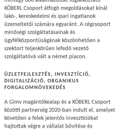
mintegy 600 alkalmazottat foglalkoztató
KÖBERL Csoport átfogó megoldásokat kínál
lakó-, kereskedelmi és ipari ingatlanok
üzemeltetői számára egyaránt. A cégcsoport
minőségi szolgáltatásainak és
ügyfélközpontúságának köszönhetően a
szektort teljeskörűen lefedő vezető
szolgáltatóvá vált a német piacon.
ÜZLETFEJLESZTÉS, INVESZTÍCIÓ,
DIGITALIZÁCIÓ, ORGANIKUS
FORGALOMNÖVEKEDÉS
A Gimv magántőkealap és a KÖBERL Csoport
közötti partnerség 2020-ban indult el, amelyet
követően a felek jelentős invesztíciókat
hajtottak végre a vállalat bővítése és