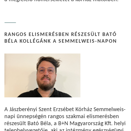
RANGOS ELISMERÉSBEN RÉSZESÜLT BATÓ
BÉLA KOLLÉGÁNK A SEMMELWEIS-NAPON
A Jászberényi Szent Erzsébet Kórház Semmelweis-
napi ünnepségén rangos szakmai elismerésben
részesült Bató Béla, a B+N Magyarország Kft. helyi
telephelyvezetője, aki az intézmény egészségügyi